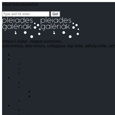
info@fenyeslorand.hu
Facebook
YouTube
Instagram
Keresés
Fényes Lóránd – magyar asztrofotós
asztrofotózás, drón fotózás, csillagászat, légi fotók, mélyég fotók, mél
NYITÓLAP
CSILLAGÁSZATI FELVÉTELEK
A MÉLYÉG VILÁGA
NAPRENDSZER
FAQ – TUDÁSTÁR
EGYÉB FELVÉTELEK
LÉGI FELVÉTELEK
UTAZÁSOK
NAGYVILÁG
ÍZELÍTŐ
VIDEÓK
EREDMÉNYEK
DÍJAK ÉS ELISMERÉSEK
HÍRADÁSOK ÉS INTERJÚK