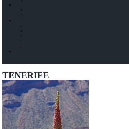
FELSZERELÉS
ESZKÖZÖK
TÁVCSŐÉPÍTÉS BLOG
KAPCSOLAT
BEMUTATKOZÁS
A CSOKALYI FÉNYES CSALÁD
HITÉLET
HÍRFOLYAM / BLOG
ÍRJ NEKEM!
ENGLISH
Menu
back
TENERIFE
2010