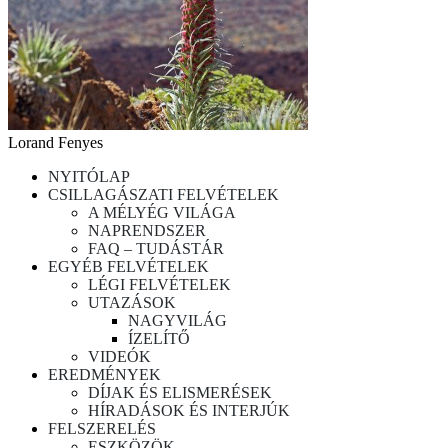
Lorand Fenyes
NYITÓLAP
CSILLAGÁSZATI FELVÉTELEK
A MÉLYÉG VILÁGA
NAPRENDSZER
FAQ – TUDÁSTÁR
EGYÉB FELVÉTELEK
LÉGI FELVÉTELEK
UTAZÁSOK
NAGYVILÁG
ÍZELÍTŐ
VIDEÓK
EREDMÉNYEK
DÍJAK ÉS ELISMERÉSEK
HÍRADÁSOK ÉS INTERJÚK
FELSZERELÉS
ESZKÖZÖK