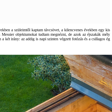
években a szüleimtől kaptam távcsövet, a kilencvenes években egy kis
t és Messier objektumokat tudtam megnézni, de azok az éjszakák mély
két irány: az addig is napi szinten végzett fotózás és a csillagos ég