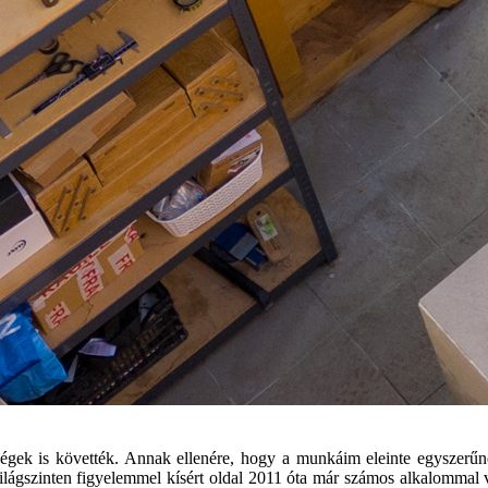
ségek is követték. Annak ellenére, hogy a munkáim eleinte egyszerűne
lágszinten figyelemmel kísért oldal 2011 óta már számos alkalommal v