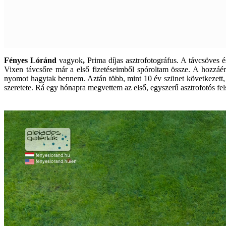
Fényes Lóránd
vagyok
,
Prima díjas asztrofotográfus. A távcsöves 
Vixen távcsőre már a első fizetéseimből spóroltam össze. A hozzáér
nyomot hagytak bennem. Aztán több, mint 10 év szünet következett, ma
szeretete. Rá egy hónapra megvettem az első, egyszerű asztrofotós f