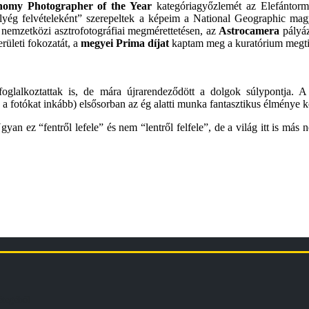
nomy Photographer of the Year
kategóriagyőzlemét az Elefántor
élyég felvételeként” szerepeltek a képeim a National Geographic mag
nemzetközi asztrofotográfiai megmérettetésen, az
Astrocamera
pályáz
rületi fokozatát, a
megyei Prima díjat
kaptam meg a kuratórium megtis
glalkoztattak is, de mára újrarendeződött a dolgok súlypontja. 
 a fotókat inkább) elsősorban az ég alatti munka fantasztikus élménye k
gyan ez “fentről lefele” és nem “lentről felfele”, de a világ itt is má
étegéből