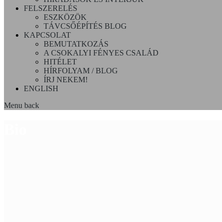
FELSZERELÉS
ESZKÖZÖK
TÁVCSŐÉPÍTÉS BLOG
KAPCSOLAT
BEMUTATKOZÁS
A CSOKALYI FÉNYES CSALÁD
HITÉLET
HÍRFOLYAM / BLOG
ÍRJ NEKEM!
ENGLISH
Menu
back
Bio
az elmúlt évek összefoglalója