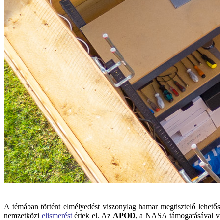
A témában történt elmélyedést viszonylag hamar megtisztelő lehető
nemzetközi
elismerést
értek el. Az
APOD
, a NASA támogatásával vi