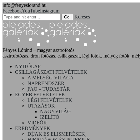
info@fenyeslorand.hu
Facebook
YouTube
Instagram
Keresés
Fényes Lóránd – magyar asztrofotós
asztrofotózás, drón fotózás, csillagászat, légi fotók, mélyég fotók, mél
NYITÓLAP
CSILLAGÁSZATI FELVÉTELEK
A MÉLYÉG VILÁGA
NAPRENDSZER
FAQ – TUDÁSTÁR
EGYÉB FELVÉTELEK
LÉGI FELVÉTELEK
UTAZÁSOK
NAGYVILÁG
ÍZELÍTŐ
VIDEÓK
EREDMÉNYEK
DÍJAK ÉS ELISMERÉSEK
HÍRADÁSOK ÉS INTERJÚK