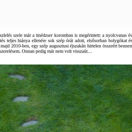
észlelés szele már a tinédzser koromban is megérintett: a nyolcvanas 
tés teljes hiánya ellenére sok szép órát adott, elsősorban bolygóka
jd 2010-ben, egy szép augusztusi éjszakán hirtelen összeért bennem a 
elszerelésem. Onnan pedig már nem volt visszaút…