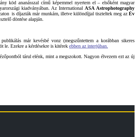
mány köd ananásszal című képemmel nyertem el – elsőként magyar
yarországi kiadványában. Az International
ASA Astrophotography
aton is díjazták már munkám, illetve különdíjjal tiszteltek meg az
Év
ztelő döntése alapján.
A publikálás már kevésbé vonz (megszűntettem a korábban sikeres
öt le. Ezekre a kérdésekre is kitérek
ebben az interjúban
.
s nézőpontból tárul elénk, mint a megszokott. Nagyon élvezem ezt az új