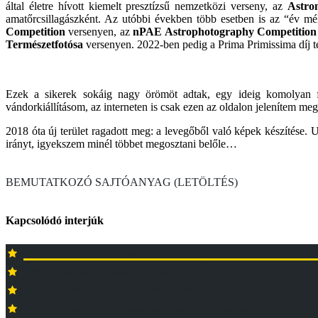
által életre hívott kiemelt presztízsű nemzetközi verseny, az
Astro
amatőrcsillagászként. Az utóbbi években több esetben is az “év m
Competition
versenyen, az
nPAE Astrophotography Competition
Természetfotósa
versenyen. 2022-ben pedig a Prima Primissima díj te
Ezek a sikerek sokáig nagy örömöt adtak, egy ideig komolyan fo
vándorkiállításom, az interneten is csak ezen az oldalon jelenítem meg
2018 óta új terület ragadott meg: a levegőből való képek készítése. U
irányt, igyekszem minél többet megosztani belőle…
BEMUTATKOZÓ SAJTÓANYAG (LETÖLTÉS)
Kapcsolódó interjúk
2023.09: M5 – Multiverzum – rövid beszélgetés
2023.09: Rádió 1 – Balázsék – beszélgetés az új APOD mentén
2022.10: Almádi Hangok – Az ember, aki a múltba néz, de a jelenben él
2021.12: Pax TV – Keresztmetszet – mélyintejúk a társadalom minden r