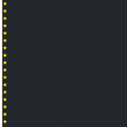
2021.06: Duna TV – Nyár 21 – beszélgetés az asztrofotográfiáról
2021.01: National Geographic – Film készült az univerzum csodáiról
2019.08: IOAA – Nemzetközi Csillagászati Olimpia – bemutatkozó inter
2018.02: Csillagnézők – beszélgetés kivonat
2017.11: Astrophotographer – interjú / bemutatkozó kisfilm
2017.11: Magyar Narancs – interjú
2017.07: M5 – Tudós Társaság – interjú
2017.05: M5 – Hétvégi belépő – beszélgetés
2016.04: Karc FM – Karcolat – beszélgetés
2016.03: Duna World – Novum
2016.02: Kossuth Rádió beszélgetés
2016.01: Civil Rádió FM98 interjú
2016.01: VS.hu videóriport
2015.01: Természet Világa interjú
2014.09: Civil Rádió FM98 interjú – A Kutatók éjszakája
2014.02: Ozone Network TV interjú
2014.01: Duna TV interjú – Novum