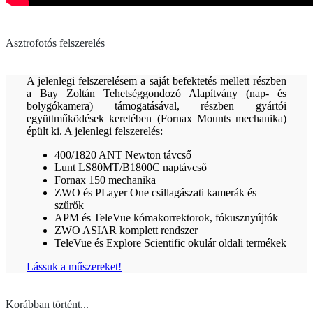
Asztrofotós felszerelés
A jelenlegi felszerelésem a saját befektetés mellett részben
a Bay Zoltán Tehetséggondozó Alapítvány (nap- és
bolygókamera) támogatásával, részben gyártói
együttműködések keretében (Fornax Mounts mechanika)
épült ki. A jelenlegi felszerelés:
400/1820 ANT Newton távcső
Lunt LS80MT/B1800C naptávcső
Fornax 150 mechanika
ZWO és PLayer One csillagászati kamerák és
szűrők
APM és TeleVue kómakorrektorok, fókusznyújtók
ZWO ASIAR komplett rendszer
TeleVue és Explore Scientific okulár oldali termékek
Lássuk a műszereket!
Korábban történt...