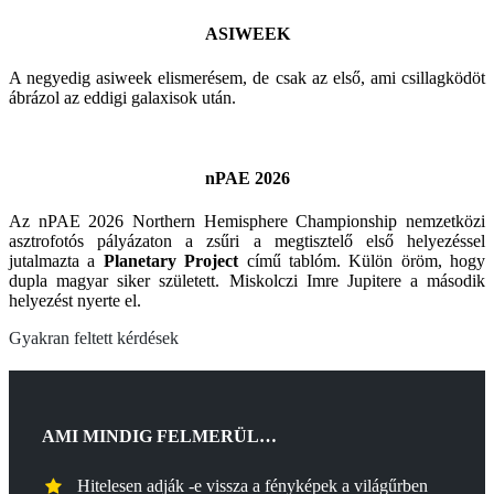
ASIWEEK
A negyedig asiweek elismerésem, de csak az első, ami csillagködöt
ábrázol az eddigi galaxisok után.
nPAE 2026
Az nPAE 2026 Northern Hemisphere Championship nemzetközi
asztrofotós pályázaton a zsűri a megtisztelő első helyezéssel
jutalmazta a
Planetary Project
című tablóm. Külön öröm, hogy
dupla magyar siker született. Miskolczi Imre Jupitere a második
helyezést nyerte el.
Gyakran feltett kérdések
AMI MINDIG FELMERÜL…
Hitelesen adják -e vissza a fényképek a világűrben