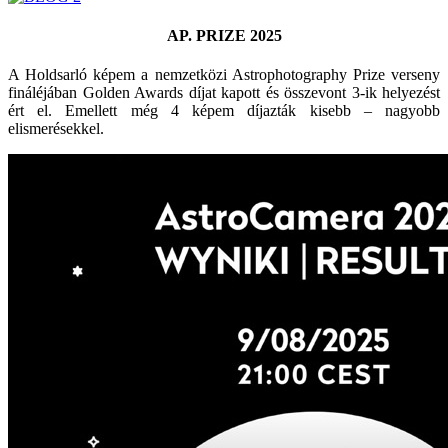
AP. PRIZE 2025
A Holdsarló képem a nemzetközi Astrophotography Prize verseny
fináléjában Golden Awards díjat kapott és összevont 3-ik helyezést
ért el. Emellett még 4 képem díjazták kisebb – nagyobb
elismerésekkel.