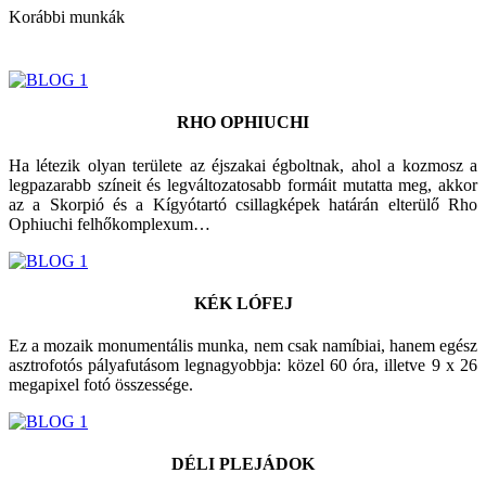
Korábbi munkák
RHO OPHIUCHI
Ha létezik olyan területe az éjszakai égboltnak, ahol a kozmosz a
legpazarabb színeit és legváltozatosabb formáit mutatta meg, akkor
az a Skorpió és a Kígyótartó csillagképek határán elterülő Rho
Ophiuchi felhőkomplexum…
KÉK LÓFEJ
Ez a mozaik monumentális munka, nem csak namíbiai, hanem egész
asztrofotós pályafutásom legnagyobbja: közel 60 óra, illetve 9 x 26
megapixel fotó összessége.
DÉLI PLEJÁDOK