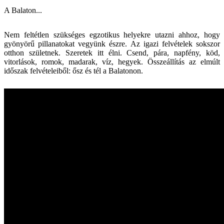
A Balaton...
Nem feltétlen szükséges egzotikus helyekre utazni ahhoz, hogy
gyönyörű pillanatokat vegyünk észre. Az igazi felvételek sokszor
otthon születnek. Szeretek itt élni. Csend, pára, napfény, köd,
vitorlások, romok, madarak, víz, hegyek. Összeállítás az elmúlt
időszak felvételeiből: ősz és tél a Balatonon.