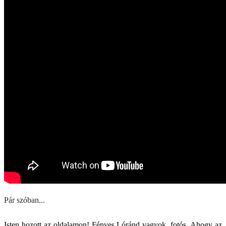
Pár szóban...
Isten hozott az oldalamon! Fényes Lóránd vagyok, fotós. Ahogy az