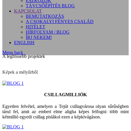
ESZKÖZÖK
TÁVCSŐÉPÍTÉS BLOG
KAPCSOLAT
BEMUTATKOZÁS
A CSOKALYI FÉNYES CSALÁD
HITÉLET
HÍRFOLYAM / BLOG
ÍRJ NEKEM!
ENGLISH
Menu
back
A legfrissebb projektek
Képek a mélyűrből
CSILLAGMILLIÓK
Egyetlen felvétel, amelyen a Tejút csillagvárosa olyan sűrűségben
tárul fel, amit az emberi elme aligha képes felfogni: több mint
kétmillió egyedi csillag pislákol ezen a képkivágáson.