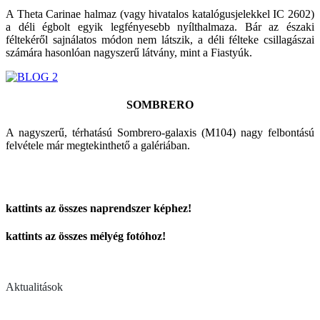
A Theta Carinae halmaz (vagy hivatalos katalógusjelekkel IC 2602)
a déli égbolt egyik legfényesebb nyílthalmaza. Bár az északi
féltekéről sajnálatos módon nem látszik, a déli félteke csillagászai
számára hasonlóan nagyszerű látvány, mint a Fiastyúk.
SOMBRERO
A nagyszerű, térhatású Sombrero-galaxis (M104) nagy felbontású
felvétele már megtekinthető a galériában.
kattints az összes naprendszer képhez!
kattints az összes mélyég fotóhoz!
Aktualitások