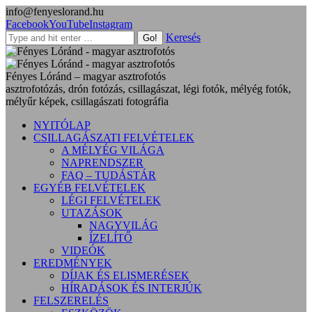
info@fenyeslorand.hu
Facebook
YouTube
Instagram
Keresés
Fényes Lóránd – magyar asztrofotós
asztrofotózás, drón fotózás, csillagászat, légi fotók, mélyég fotók,
mélyűr képek, csillagászati fotográfia
NYITÓLAP
CSILLAGÁSZATI FELVÉTELEK
A MÉLYÉG VILÁGA
NAPRENDSZER
FAQ – TUDÁSTÁR
EGYÉB FELVÉTELEK
LÉGI FELVÉTELEK
UTAZÁSOK
NAGYVILÁG
ÍZELÍTŐ
VIDEÓK
EREDMÉNYEK
DÍJAK ÉS ELISMERÉSEK
HÍRADÁSOK ÉS INTERJÚK
FELSZERELÉS