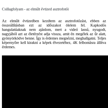
Csillagfolyam - az elmúlt évtized asztrofotói
Az elmúlt évtizedben kezdtem az asztrofotózást, ebben az
összeállításban ezt az időszakot ölelem fel. Kapkodós
hangulatúaknak nem ajánlom, mert a videó lassú, nyugodt,
nagyjából azt az életérzést adja vissza, amit én megélek az űr alatt,
gyönyörködve benne. Így is érdemes megnézni, meghallgatni. Teljes
képernyőre kell kirakni a képek élvezetéhez, 4K felbontásra állítva
érdemes.