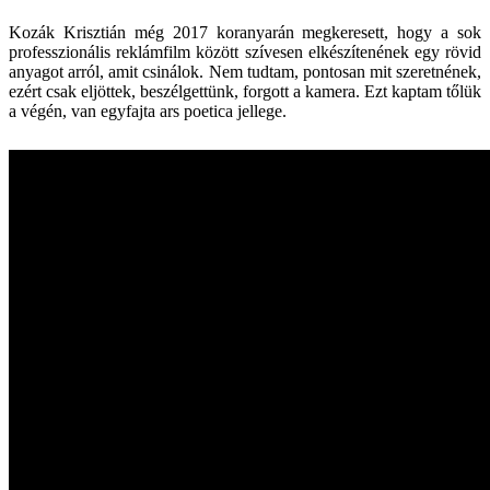
Kozák Krisztián még 2017 koranyarán megkeresett, hogy a sok
professzionális reklámfilm között szívesen elkészítenének egy rövid
anyagot arról, amit csinálok. Nem tudtam, pontosan mit szeretnének,
ezért csak eljöttek, beszélgettünk, forgott a kamera. Ezt kaptam tőlük
a végén, van egyfajta ars poetica jellege.