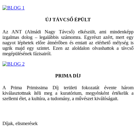
ÚJ TÁVCSŐ ÉPÜLT
Az ANT (Almádi Nagy Távcső) elkészült, ami mindenképp
izgalmas dolog – legalábbis számomra. Egyrészt azért, mert egy
nagyot léphetek előre átmérőben és emiatt az elérhető mélység is
ugrik majd egy szintet. Ezen az aloldalon olvashattok a távcső
megépülésének fázisairól.
PRIMA DÍJ
A Prima Primissima Díj területi fokozatát évente három
kiválasztottnak ítéli meg a kuratórium, megyénként értékelik a
szellemi élet, a kultúra, a tudomány, a művészet kiválóságait.
Díjak, elismerések