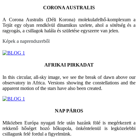
CORONA AUSTRALIS
A Corona Australis (Déli Korona) molekulafelhő-komplexum a
Tejút egy olyan rendkívül dinamikus szelete, ahol a sötétség és a
ragyogás, a csillagok halála és születése egyszerre van jelen.
Képek a naprendszerből
AFRIKAI PIRKADAT
In this circular, all-sky image, we see the break of dawn above our
observatory in Africa. Versions showing the constellations and the
apparent motion of the stars have also been created.
NAP PÁROS
Miközben Európa nyugati fele után hazánk fölé is megérkezett a
rekkenő hőséget hozó hőkupola, önkéntelenül is legközelebbi
csillagunk felé fordul a figyelmünk.