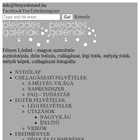
info@fenyeslorand.hu
Facebook
YouTube
Instagram
Keresés
Fényes Lóránd – magyar asztrofotós
asztrofotózás, drón fotózás, csillagászat, légi fotók, mélyég fotók,
mélyűr képek, csillagászati fotográfia
NYITÓLAP
CSILLAGÁSZATI FELVÉTELEK
A MÉLYÉG VILÁGA
NAPRENDSZER
FAQ – TUDÁSTÁR
EGYÉB FELVÉTELEK
LÉGI FELVÉTELEK
UTAZÁSOK
NAGYVILÁG
ÍZELÍTŐ
VIDEÓK
EREDMÉNYEK
DÍJAK ÉS ELISMERÉSEK