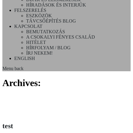
HÍRADÁSOK ÉS INTERJÚK
FELSZERELÉS
ESZKÖZÖK
TÁVCSŐÉPÍTÉS BLOG
KAPCSOLAT
BEMUTATKOZÁS
A CSOKALYI FÉNYES CSALÁD
HITÉLET
HÍRFOLYAM / BLOG
ÍRJ NEKEM!
ENGLISH
Menu
back
Archives:
test