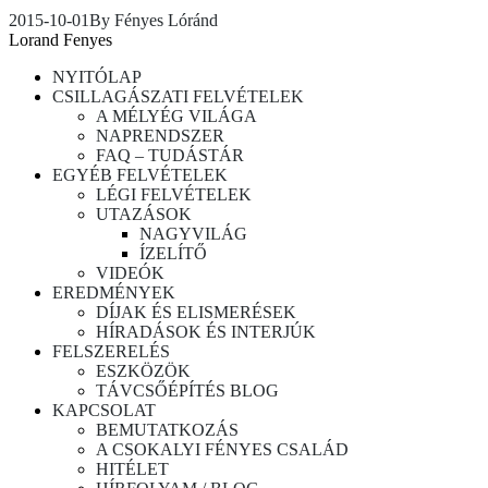
2015-10-01
By
Fényes Lóránd
Lorand Fenyes
NYITÓLAP
CSILLAGÁSZATI FELVÉTELEK
A MÉLYÉG VILÁGA
NAPRENDSZER
FAQ – TUDÁSTÁR
EGYÉB FELVÉTELEK
LÉGI FELVÉTELEK
UTAZÁSOK
NAGYVILÁG
ÍZELÍTŐ
VIDEÓK
EREDMÉNYEK
DÍJAK ÉS ELISMERÉSEK
HÍRADÁSOK ÉS INTERJÚK
FELSZERELÉS
ESZKÖZÖK
TÁVCSŐÉPÍTÉS BLOG
KAPCSOLAT
BEMUTATKOZÁS
A CSOKALYI FÉNYES CSALÁD
HITÉLET