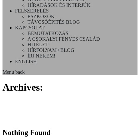
HÍRADÁSOK ÉS INTERJÚK
FELSZERELÉS
ESZKÖZÖK
TÁVCSŐÉPÍTÉS BLOG
KAPCSOLAT
BEMUTATKOZÁS
A CSOKALYI FÉNYES CSALÁD
HITÉLET
HÍRFOLYAM / BLOG
ÍRJ NEKEM!
ENGLISH
Menu
back
Archives:
Nothing Found