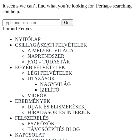
It seems we can’t find what you’re looking for. Perhaps searching
can help.
Lorand Fenyes
NYITÓLAP
CSILLAGÁSZATI FELVÉTELEK
A MÉLYÉG VILÁGA
NAPRENDSZER
FAQ – TUDÁSTÁR
EGYÉB FELVÉTELEK
LÉGI FELVÉTELEK
UTAZÁSOK
NAGYVILÁG
ÍZELÍTŐ
VIDEÓK
EREDMÉNYEK
DÍJAK ÉS ELISMERÉSEK
HÍRADÁSOK ÉS INTERJÚK
FELSZERELÉS
ESZKÖZÖK
TÁVCSŐÉPÍTÉS BLOG
KAPCSOLAT