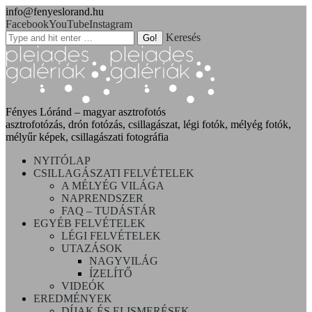
info@fenyeslorand.hu
Facebook
YouTube
Instagram
Keresés
Fényes Lóránd – magyar asztrofotós
asztrofotózás, drón fotózás, csillagászat, légi fotók, mélyég fotók,
mélyűr képek, csillagászati fotográfia
NYITÓLAP
CSILLAGÁSZATI FELVÉTELEK
A MÉLYÉG VILÁGA
NAPRENDSZER
FAQ – TUDÁSTÁR
EGYÉB FELVÉTELEK
LÉGI FELVÉTELEK
UTAZÁSOK
NAGYVILÁG
ÍZELÍTŐ
VIDEÓK
EREDMÉNYEK
DÍJAK ÉS ELISMERÉSEK