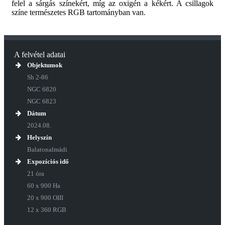
felel a sárgás színekért, míg az oxigén a kékért. A csillagok
színe természetes RGB tartományban van.
A felvétel adatai
Objektumok
Sh 2-86
NGC 6820
NGC 6823
Dátum
2024.08.
Helyszín
Balatonalmádi
Expozíciós idő
21 óra
60 x 900 Ha
20 x 900 OIII
12 x 360 RGB