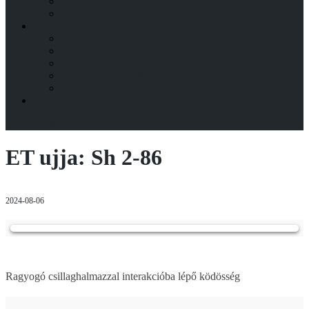
ESZKÖZÖK
TÁVCSŐÉPÍTÉS BLOG
KAPCSOLAT
BEMUTATKOZÁS
A CSOKALYI FÉNYES CSALÁD
HITÉLET
HÍRFOLYAM / BLOG
ÍRJ NEKEM!
ENGLISH
Menu
back
ET ujja: Sh 2-86
2024-08-06
Ragyogó csillaghalmazzal interakcióba lépő ködösség