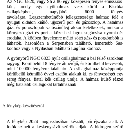
Az NGC 6820, vagy Sh 2-86 egy közepesen fényes emissziós-
köd, amely egy nyílthalmazt vesz körül a Kisróka
csillagképben, nagyjából 6000 fényév
távolságra. Legszembetűnőbb jellegzetessége halmaz felé a
nyugati oldalon kiálló, ujjszerű por- és gázoszlop. A hatalmas
gáz- és poroszlopok valószínűleg akkor keletkeztek, amikor a
környező gázt és port a közeli csillagok sugárzása nyomta és
erodálta. A ködben figyelemre méltó sötét gáz- és porgömbök is
láthatók, hasonlóan a Serpensben található, ismertebb Sas-
ködhöz vagy a Nyilasban található Lagúna-ködhöz.
A gyönyörű NGC 6823 nyílt csillaghalmaz a bal felső sarokban
ragyog. Körülbelül 18 fényév átmérőjű, és körülbelül kevesebb,
mint 10 000 fényévre található. A csillaghalmaz középpontja
körülbelül kétmillió évvel ezelőtt alakult ki, és fényességét egy
sereg fényes, fiatal kék csillag uralja. A halmaz külső részei
még fiatalabb csillagokat tartalmaznak
A fénykép készítéséről
A fénykép 2024 augusztusában készült, pár éjszaka alatt. A
fotók színeit a keskenysávű szűrők adják. A hidrogén szűrő