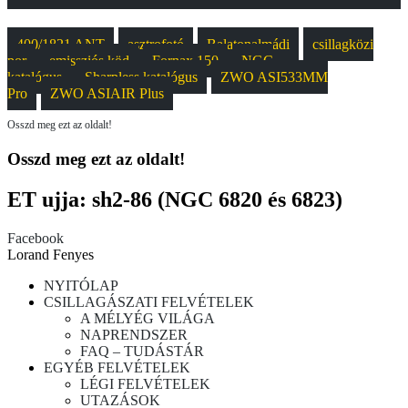
400/1821 ANT
asztrofotó
Balatonalmádi
csillagközi
por
emissziós köd
Fornax 150
NGC
katalógus
Sharpless katalógus
ZWO ASI533MM
Pro
ZWO ASIAIR Plus
Osszd meg ezt az oldalt!
Osszd meg ezt az oldalt!
ET ujja: sh2-86 (NGC 6820 és 6823)
Facebook
Lorand Fenyes
NYITÓLAP
CSILLAGÁSZATI FELVÉTELEK
A MÉLYÉG VILÁGA
NAPRENDSZER
FAQ – TUDÁSTÁR
EGYÉB FELVÉTELEK
LÉGI FELVÉTELEK
UTAZÁSOK