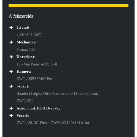
A felszerelés
Távcső
400/1821 ANT
Mechanika
Fornax 150
Korrektor
TeleVue Paracorr Type-II
Kamera
ZWO ASI533MM Pro
Szűrők
Baader H-alpha Ultra-Narrowband-Filters (3.5nm)
ZWO OIII
Astronomik RGB Deepsky
Vezetés
ZWO ASIAIR Plus + ZWO ASI120MM Mini