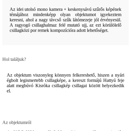
Az idei utolsó mono kamera + keskenysávú szűrős képének
témájához mindenképp olyan objektumot igyekeztem
keresni, ahol a nagy távcső szűk látómezeje jól érvényesül.
A ragyogó csillaghalmaz felé mutató ujj, az ezt körülölelő
csillagközi por remek kompozícióra adott lehetőséget.
Hol találjuk?
Az objektum viszonyleg könnyen felkereshető, hiszen a nyári
égbolt legismertebb csillagképe, a kereszt formájú Hattyú feje
alatt megbúvó Kisróka csillagkép csillagai között helyezkedik
el.
Az objektumról