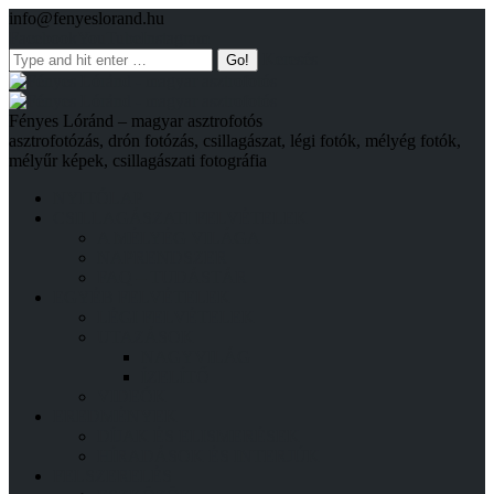
info@fenyeslorand.hu
Facebook
YouTube
Instagram
Keresés
Fényes Lóránd – magyar asztrofotós
asztrofotózás, drón fotózás, csillagászat, légi fotók, mélyég fotók,
mélyűr képek, csillagászati fotográfia
NYITÓLAP
CSILLAGÁSZATI FELVÉTELEK
A MÉLYÉG VILÁGA
NAPRENDSZER
FAQ – TUDÁSTÁR
EGYÉB FELVÉTELEK
LÉGI FELVÉTELEK
UTAZÁSOK
NAGYVILÁG
ÍZELÍTŐ
VIDEÓK
EREDMÉNYEK
DÍJAK ÉS ELISMERÉSEK
HÍRADÁSOK ÉS INTERJÚK
FELSZERELÉS