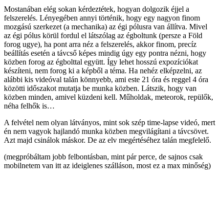
Mostanában elég sokan kérdeztétek, hogyan dolgozik éjjel a
felszerelés. Lényegében annyi történik, hogy egy nagyon finom
mozgású szerkezet (a mechanika) az égi pólusra van állítva. Mivel
az égi pólus körül fordul el látszólag az égboltunk (persze a Föld
forog ugye), ha pont arra néz a felszerelés, akkor finom, precíz
beállítás esetén a távcső képes mindig úgy egy pontra nézni, hogy
közben forog az égbolttal együtt. Így lehet hosszú expozíciókat
készíteni, nem forog ki a
képből a téma. Ha nehéz elképzelni, az
alábbi kis videóval talán könnyebb, ami este 21 óra és reggel 4 óra
közötti időszakot mutatja be munka közben. Látszik, hogy van
közben minden, amivel küzdeni kell. Műholdak, meteorok, repülők,
néha felhők is…
A felvétel nem olyan látványos, mint sok szép time-lapse videó, mert
én nem vagyok hajlandó munka közben megvilágítani a távcsövet.
Azt majd csinálok máskor. De az elv megértéséhez talán megfelelő.
(megpróbáltam jobb felbontásban, mint pár perce, de sajnos csak
mobilnetem van itt az ideiglenes szálláson, most ez a max minőség)