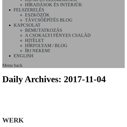
HÍRADÁSOK ÉS INTERJÚK
FELSZERELÉS
ESZKÖZÖK
TÁVCSŐÉPÍTÉS BLOG
KAPCSOLAT
BEMUTATKOZÁS
A CSOKALYI FÉNYES CSALÁD
HITÉLET
HÍRFOLYAM / BLOG
ÍRJ NEKEM!
ENGLISH
Menu
back
Daily Archives:
2017-11-04
WERK