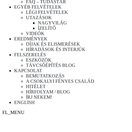
FAQ – TUDÁSTÁR
EGYÉB FELVÉTELEK
LÉGI FELVÉTELEK
UTAZÁSOK
NAGYVILÁG
ÍZELÍTŐ
VIDEÓK
EREDMÉNYEK
DÍJAK ÉS ELISMERÉSEK
HÍRADÁSOK ÉS INTERJÚK
FELSZERELÉS
ESZKÖZÖK
TÁVCSŐÉPÍTÉS BLOG
KAPCSOLAT
BEMUTATKOZÁS
A CSOKALYI FÉNYES CSALÁD
HITÉLET
HÍRFOLYAM / BLOG
ÍRJ NEKEM!
ENGLISH
FL_MENU