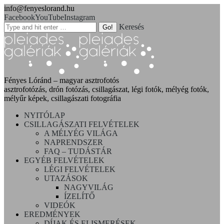
info@fenyeslorand.hu
Facebook
YouTube
Instagram
Keresés
Fényes Lóránd – magyar asztrofotós
asztrofotózás, drón fotózás, csillagászat, légi fotók, mélyég fotók,
mélyűr képek, csillagászati fotográfia
NYITÓLAP
CSILLAGÁSZATI FELVÉTELEK
A MÉLYÉG VILÁGA
NAPRENDSZER
FAQ – TUDÁSTÁR
EGYÉB FELVÉTELEK
LÉGI FELVÉTELEK
UTAZÁSOK
NAGYVILÁG
ÍZELÍTŐ
VIDEÓK
EREDMÉNYEK
DÍJAK ÉS ELISMERÉSEK