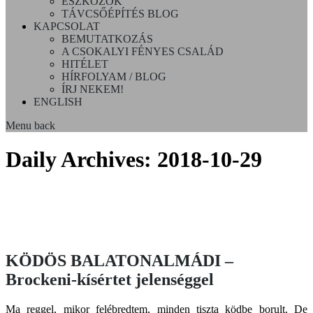
ESZKÖZÖK
TÁVCSŐÉPÍTÉS BLOG
KAPCSOLAT
BEMUTATKOZÁS
A CSOKALYI FÉNYES CSALÁD
HITÉLET
HÍRFOLYAM / BLOG
ÍRJ NEKEM!
ENGLISH
Menu
back
Daily Archives:
2018-10-29
KÖDÖS BALATONALMÁDI –
Brockeni-kísértet jelenséggel
Ma reggel, mikor felébredtem, minden tiszta ködbe borult. De