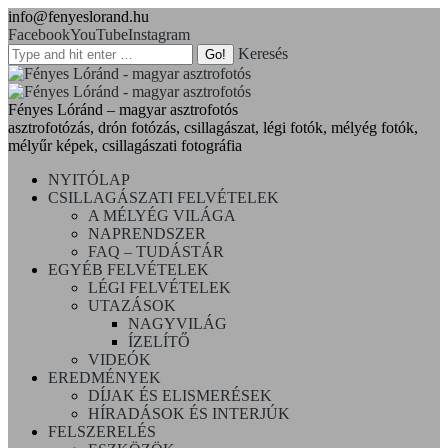
info@fenyeslorand.hu
Facebook
YouTube
Instagram
Keresés
Fényes Lóránd – magyar asztrofotós
asztrofotózás, drón fotózás, csillagászat, légi fotók, mélyég fotók,
mélyűr képek, csillagászati fotográfia
NYITÓLAP
CSILLAGÁSZATI FELVÉTELEK
A MÉLYÉG VILÁGA
NAPRENDSZER
FAQ – TUDÁSTÁR
EGYÉB FELVÉTELEK
LÉGI FELVÉTELEK
UTAZÁSOK
NAGYVILÁG
ÍZELÍTŐ
VIDEÓK
EREDMÉNYEK
DÍJAK ÉS ELISMERÉSEK
HÍRADÁSOK ÉS INTERJÚK
FELSZERELÉS