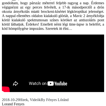
gondoltam, hogy párszáz méterrel feljebb ragyog a nap. Érdemes
végignézni az egy perces felvételt, a 17-ik másodperctől a drón
okozta árnyékolás miatti brockeni-kísértet légköroptikai jelenséget.
A nappal ellentétes oldalon kialakuló glóriát, a Mavic 2 árnyékfoltja
körül kialakuló spektrumosan színes köröket az antiszoláris pont
körül láthatjuk. Érdekes! Emellett némi légi time-lapse is belefért, a
köd hömpölygése impozáns. Szeretek itt élni…
2018-10-29
Hirek
,
Videók
By
Fényes Lóránd
Lorand Fenyes