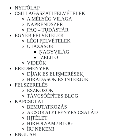
NYITÓLAP
CSILLAGÁSZATI FELVÉTELEK
A MÉLYÉG VILÁGA
NAPRENDSZER
FAQ – TUDÁSTÁR
EGYÉB FELVÉTELEK
LÉGI FELVÉTELEK
UTAZÁSOK
NAGYVILÁG
ÍZELÍTŐ
VIDEÓK
EREDMÉNYEK
DÍJAK ÉS ELISMERÉSEK
HÍRADÁSOK ÉS INTERJÚK
FELSZERELÉS
ESZKÖZÖK
TÁVCSŐÉPÍTÉS BLOG
KAPCSOLAT
BEMUTATKOZÁS
A CSOKALYI FÉNYES CSALÁD
HITÉLET
HÍRFOLYAM / BLOG
ÍRJ NEKEM!
ENGLISH