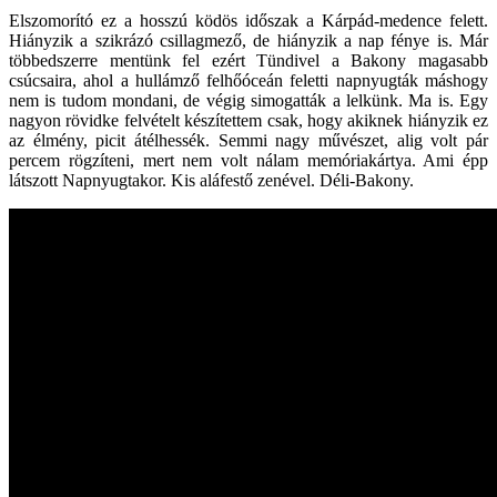
Elszomorító ez a hosszú ködös időszak a Kárpád-medence felett.
Hiányzik a szikrázó csillagmező, de hiányzik a nap fénye is. Már
többedszerre mentünk fel ezért Tündivel a Bakony magasabb
csúcsaira, ahol a hullámző felhőóceán feletti napnyugták máshogy
nem is tudom mondani, de végig simogatták a lelkünk. Ma is. Egy
nagyon rövidke felvételt készítettem csak, hogy akiknek hiányzik ez
az élmény, picit átélhessék. Semmi nagy művészet, alig volt pár
percem rögzíteni, mert nem volt nálam memóriakártya. Ami épp
látszott Napnyugtakor. Kis aláfestő zenével. Déli-Bakony.