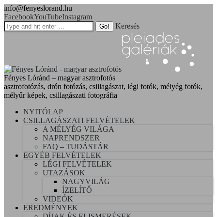
info@fenyeslorand.hu
Facebook
YouTube
Instagram
Keresés
Fényes Lóránd – magyar asztrofotós
asztrofotózás, drón fotózás, csillagászat, légi fotók, mélyég fotók,
mélyűr képek, csillagászati fotográfia
NYITÓLAP
CSILLAGÁSZATI FELVÉTELEK
A MÉLYÉG VILÁGA
NAPRENDSZER
FAQ – TUDÁSTÁR
EGYÉB FELVÉTELEK
LÉGI FELVÉTELEK
UTAZÁSOK
NAGYVILÁG
ÍZELÍTŐ
VIDEÓK
EREDMÉNYEK
DÍJAK ÉS ELISMERÉSEK