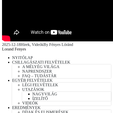
2025-12-18
Hirek
,
Videók
By
Fényes Lóránd
Lorand Fenyes
NYITÓLAP
CSILLAGÁSZATI FELVÉTELEK
A MÉLYÉG VILÁGA
NAPRENDSZER
FAQ – TUDÁSTÁR
EGYÉB FELVÉTELEK
LÉGI FELVÉTELEK
UTAZÁSOK
NAGYVILÁG
ÍZELÍTŐ
VIDEÓK
EREDMÉNYEK
DÍJAK ÉS ELISMERÉSEK