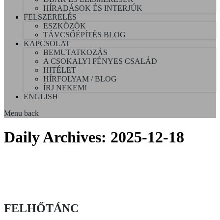
HÍRADÁSOK ÉS INTERJÚK
FELSZERELÉS
ESZKÖZÖK
TÁVCSŐÉPÍTÉS BLOG
KAPCSOLAT
BEMUTATKOZÁS
A CSOKALYI FÉNYES CSALÁD
HITÉLET
HÍRFOLYAM / BLOG
ÍRJ NEKEM!
ENGLISH
Menu
back
Daily Archives:
2025-12-18
FELHŐTÁNC