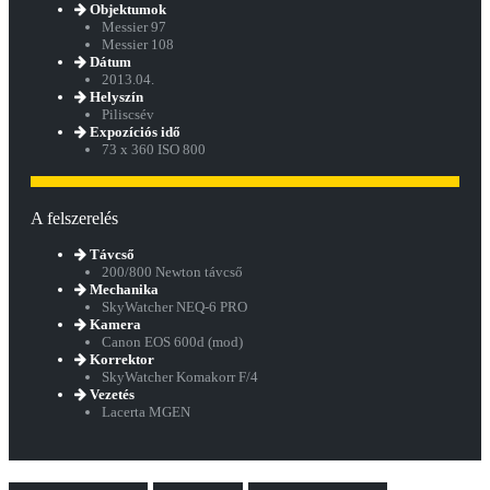
Objektumok
Messier 97
Messier 108
Dátum
2013.04.
Helyszín
Piliscsév
Expozíciós idő
73 x 360 ISO 800
A felszerelés
Távcső
200/800 Newton távcső
Mechanika
SkyWatcher NEQ-6 PRO
Kamera
Canon EOS 600d (mod)
Korrektor
SkyWatcher Komakorr F/4
Vezetés
Lacerta MGEN