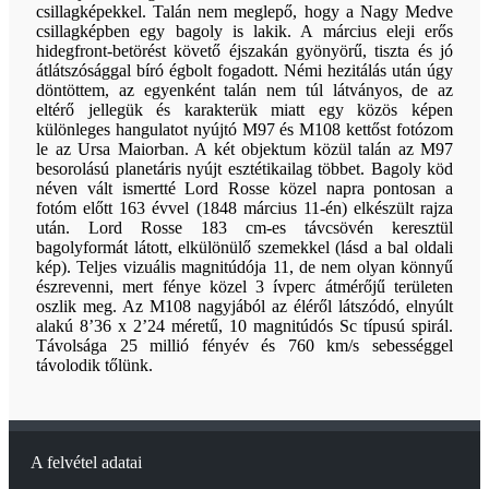
csillagképekkel. Talán nem meglepő, hogy a Nagy Medve
csillagképben egy bagoly is lakik. A március eleji erős
hidegfront-betörést követő éjszakán gyönyörű, tiszta és jó
átlátszósággal bíró égbolt fogadott. Némi hezitálás után úgy
döntöttem, az egyenként talán nem túl látványos, de az
eltérő jellegük és karakterük miatt egy közös képen
különleges hangulatot nyújtó M97 és M108 kettőst fotózom
le az Ursa Maiorban. A két objektum közül talán az M97
besorolású planetáris nyújt esztétikailag többet. Bagoly köd
néven vált ismertté Lord Rosse közel napra pontosan a
fotóm előtt 163 évvel (1848 március 11-én) elkészült rajza
után. Lord Rosse 183 cm-es távcsövén keresztül
bagolyformát látott, elkülönülő szemekkel (lásd a bal oldali
kép). Teljes vizuális magnitúdója 11, de nem olyan könnyű
észrevenni, mert fénye közel 3 ívperc átmérőjű területen
oszlik meg. Az M108 nagyjából az éléről látszódó, elnyúlt
alakú 8’36 x 2’24 méretű, 10 magnitúdós Sc típusú spirál.
Távolsága 25 millió fényév és 760 km/s sebességgel
távolodik tőlünk.
A felvétel adatai