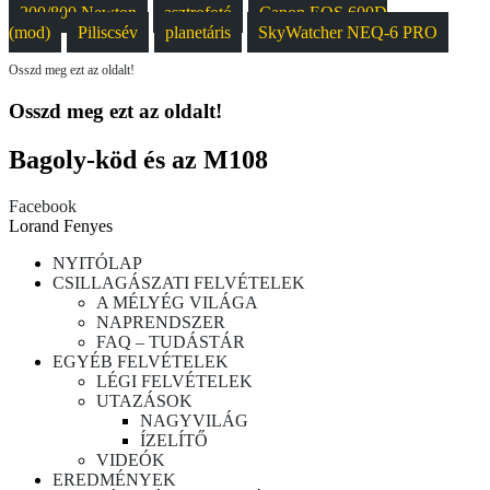
200/800 Newton
asztrofotó
Canon EOS 600D
(mod)
Piliscsév
planetáris
SkyWatcher NEQ-6 PRO
Osszd meg ezt az oldalt!
Osszd meg ezt az oldalt!
Bagoly-köd és az M108
Facebook
Lorand Fenyes
NYITÓLAP
CSILLAGÁSZATI FELVÉTELEK
A MÉLYÉG VILÁGA
NAPRENDSZER
FAQ – TUDÁSTÁR
EGYÉB FELVÉTELEK
LÉGI FELVÉTELEK
UTAZÁSOK
NAGYVILÁG
ÍZELÍTŐ
VIDEÓK
EREDMÉNYEK