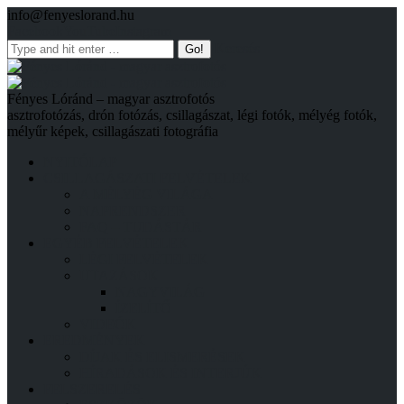
info@fenyeslorand.hu
Facebook
YouTube
Instagram
Keresés
Fényes Lóránd – magyar asztrofotós
asztrofotózás, drón fotózás, csillagászat, légi fotók, mélyég fotók,
mélyűr képek, csillagászati fotográfia
NYITÓLAP
CSILLAGÁSZATI FELVÉTELEK
A MÉLYÉG VILÁGA
NAPRENDSZER
FAQ – TUDÁSTÁR
EGYÉB FELVÉTELEK
LÉGI FELVÉTELEK
UTAZÁSOK
NAGYVILÁG
ÍZELÍTŐ
VIDEÓK
EREDMÉNYEK
DÍJAK ÉS ELISMERÉSEK
HÍRADÁSOK ÉS INTERJÚK
FELSZERELÉS