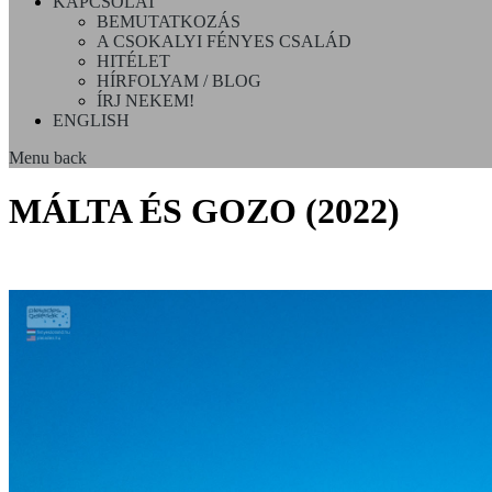
KAPCSOLAT
BEMUTATKOZÁS
A CSOKALYI FÉNYES CSALÁD
HITÉLET
HÍRFOLYAM / BLOG
ÍRJ NEKEM!
ENGLISH
Menu
back
MÁLTA ÉS GOZO (2022)