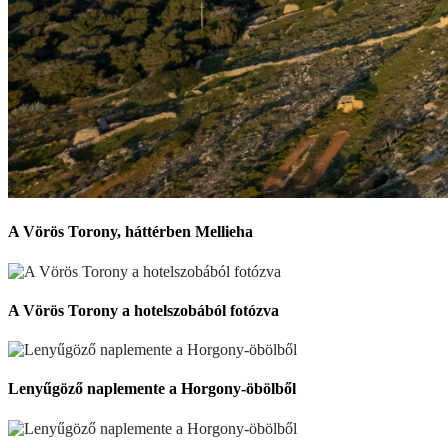
A Vörös Torony, háttérben Mellieha
A Vörös Torony a hotelszobából fotózva
Lenyűgöző naplemente a Horgony-öbölből