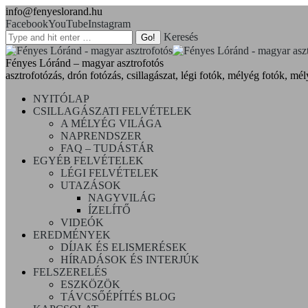
info@fenyeslorand.hu
Facebook
YouTube
Instagram
Keresés
Fényes Lóránd – magyar asztrofotós
asztrofotózás, drón fotózás, csillagászat, légi fotók, mélyég fotók, mél
NYITÓLAP
CSILLAGÁSZATI FELVÉTELEK
A MÉLYÉG VILÁGA
NAPRENDSZER
FAQ – TUDÁSTÁR
EGYÉB FELVÉTELEK
LÉGI FELVÉTELEK
UTAZÁSOK
NAGYVILÁG
ÍZELÍTŐ
VIDEÓK
EREDMÉNYEK
DÍJAK ÉS ELISMERÉSEK
HÍRADÁSOK ÉS INTERJÚK
FELSZERELÉS
ESZKÖZÖK
TÁVCSŐÉPÍTÉS BLOG