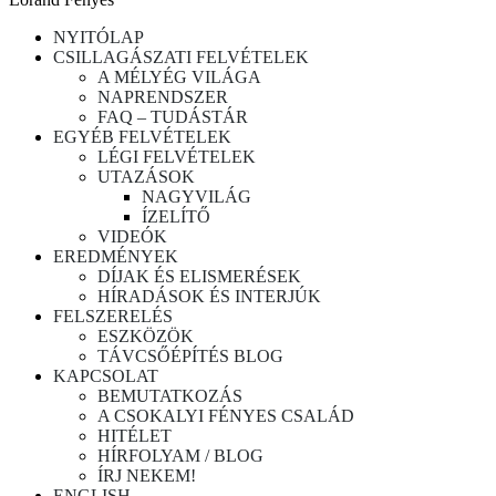
NYITÓLAP
CSILLAGÁSZATI FELVÉTELEK
A MÉLYÉG VILÁGA
NAPRENDSZER
FAQ – TUDÁSTÁR
EGYÉB FELVÉTELEK
LÉGI FELVÉTELEK
UTAZÁSOK
NAGYVILÁG
ÍZELÍTŐ
VIDEÓK
EREDMÉNYEK
DÍJAK ÉS ELISMERÉSEK
HÍRADÁSOK ÉS INTERJÚK
FELSZERELÉS
ESZKÖZÖK
TÁVCSŐÉPÍTÉS BLOG
KAPCSOLAT
BEMUTATKOZÁS
A CSOKALYI FÉNYES CSALÁD
HITÉLET
HÍRFOLYAM / BLOG
ÍRJ NEKEM!
ENGLISH