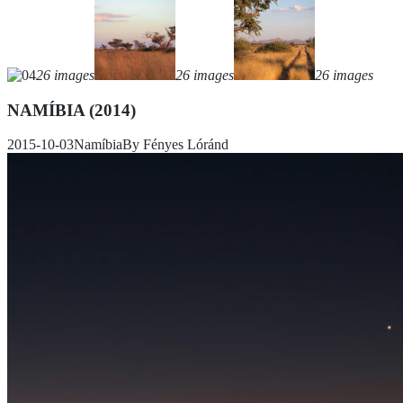
26 images
26 images
26 images
NAMÍBIA (2014)
2015-10-03
Namíbia
By
Fényes Lóránd