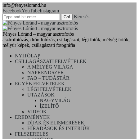
info@fenyeslorand.hu
Facebook
YouTube
Instagram
Keresés
Fényes Lóránd – magyar asztrofotós
asztrofotózás, drón fotózás, csillagászat, légi fotók, mélyég fotók,
mélyűr képek, csillagászati fotográfia
NYITÓLAP
CSILLAGÁSZATI FELVÉTELEK
A MÉLYÉG VILÁGA
NAPRENDSZER
FAQ – TUDÁSTÁR
EGYÉB FELVÉTELEK
LÉGI FELVÉTELEK
UTAZÁSOK
NAGYVILÁG
ÍZELÍTŐ
VIDEÓK
EREDMÉNYEK
DÍJAK ÉS ELISMERÉSEK
HÍRADÁSOK ÉS INTERJÚK
FELSZERELÉS