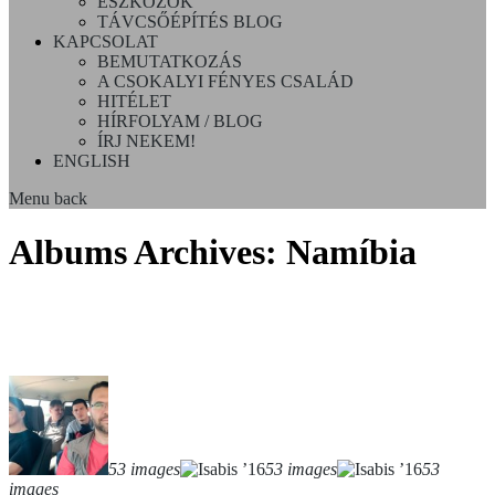
ESZKÖZÖK
TÁVCSŐÉPÍTÉS BLOG
KAPCSOLAT
BEMUTATKOZÁS
A CSOKALYI FÉNYES CSALÁD
HITÉLET
HÍRFOLYAM / BLOG
ÍRJ NEKEM!
ENGLISH
Menu
back
Albums Archives:
Namíbia
53 images
53 images
53
images