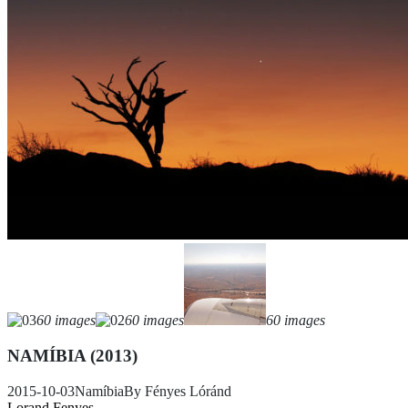
60 images
60 images
60 images
NAMÍBIA (2013)
2015-10-03
Namíbia
By
Fényes Lóránd
Lorand Fenyes