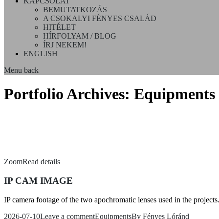
KAPCSOLAT
BEMUTATKOZÁS
A CSOKALYI FÉNYES CSALÁD
HITÉLET
HÍRFOLYAM / BLOG
ÍRJ NEKEM!
ENGLISH
Menu
back
Portfolio Archives:
Equipments
Zoom
Read details
IP CAM IMAGE
IP camera footage of the two apochromatic lenses used in the projects
2026-07-10
Leave a comment
Equipments
By
Fényes Lóránd