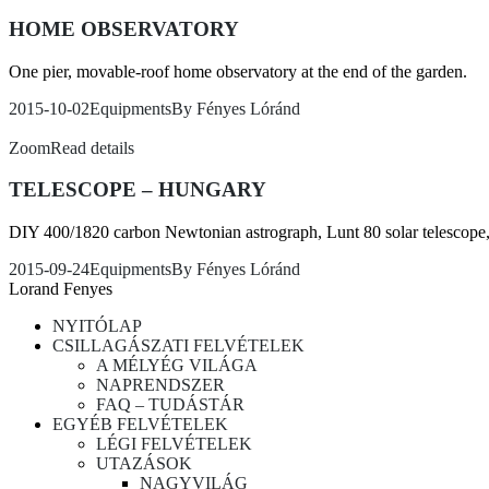
HOME OBSERVATORY
One pier, movable-roof home observatory at the end of the garden.
2015-10-02
Equipments
By
Fényes Lóránd
Zoom
Read details
TELESCOPE – HUNGARY
DIY 400/1820 carbon Newtonian astrograph, Lunt 80 solar telescop
2015-09-24
Equipments
By
Fényes Lóránd
Lorand Fenyes
NYITÓLAP
CSILLAGÁSZATI FELVÉTELEK
A MÉLYÉG VILÁGA
NAPRENDSZER
FAQ – TUDÁSTÁR
EGYÉB FELVÉTELEK
LÉGI FELVÉTELEK
UTAZÁSOK
NAGYVILÁG