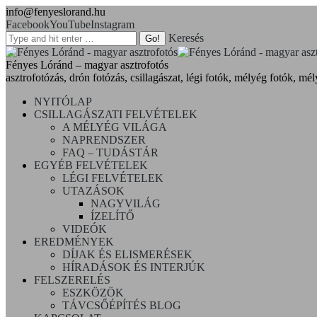
info@fenyeslorand.hu
Facebook
YouTube
Instagram
Keresés
Fényes Lóránd – magyar asztrofotós
asztrofotózás, drón fotózás, csillagászat, légi fotók, mélyég fotók, mél
NYITÓLAP
CSILLAGÁSZATI FELVÉTELEK
A MÉLYÉG VILÁGA
NAPRENDSZER
FAQ – TUDÁSTÁR
EGYÉB FELVÉTELEK
LÉGI FELVÉTELEK
UTAZÁSOK
NAGYVILÁG
ÍZELÍTŐ
VIDEÓK
EREDMÉNYEK
DÍJAK ÉS ELISMERÉSEK
HÍRADÁSOK ÉS INTERJÚK
FELSZERELÉS
ESZKÖZÖK
TÁVCSŐÉPÍTÉS BLOG