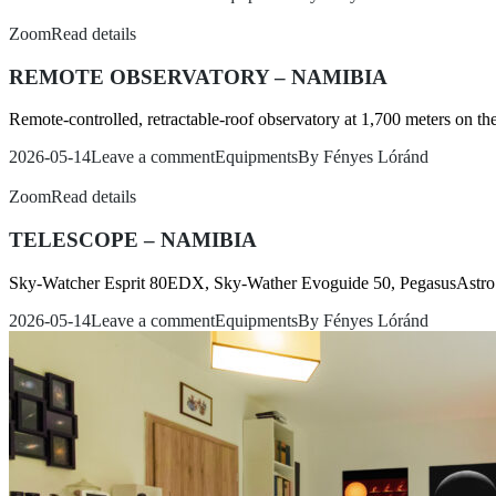
Zoom
Read details
REMOTE OBSERVATORY – NAMIBIA
Remote-controlled, retractable-roof observatory at 1,700 meters on the
2026-05-14
Leave a comment
Equipments
By
Fényes Lóránd
Zoom
Read details
TELESCOPE – NAMIBIA
Sky-Watcher Esprit 80EDX, Sky-Wather Evoguide 50, PegasusAstr
2026-05-14
Leave a comment
Equipments
By
Fényes Lóránd