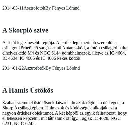
2014-03-11
Asztrofotók
By
Fényes Lóránd
A Skorpió szíve
A Tejút legszínesebb régiója. A terület legismertebb szereplői a
csillagot körbeölelő sárgás színű Antares-köd, a fotón csillagtól balra
elhelyezkedő M4 és NGC 6144 gömbhalmazok, illetve az IC 4604,
IC 4604, IC 4605 és IC 4606 kékes ködök.
2014-01-22
Asztrofotók
By
Fényes Lóránd
A Hamis Üstökös
Szabad szemmel üstökösnek látszó halmazok régiója a déli égen, a
Skorpió csillagképben. Halmazok és ködösségek alkotják ezt a
nagyon érdekes objektumot. A két képből az egyik feliratozott, hogy
el lehessen képzelni, mit láthatunk ott így. Tagjai: IC 4628, NGC
6231, NGC 6242.