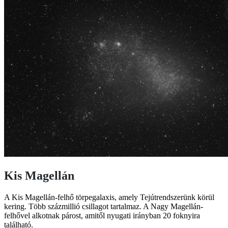
Kis Magellán
A Kis Magellán-felhő törpegalaxis, amely Tejútrendszerünk körül
kering. Több százmillió csillagot tartalmaz. A Nagy Magellán-
felhővel alkotnak párost, amitől nyugati irányban 20 foknyira
található.