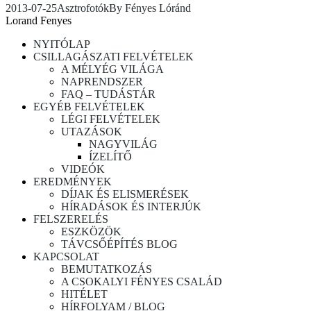
2013-07-25
Asztrofotók
By
Fényes Lóránd
Lorand Fenyes
NYITÓLAP
CSILLAGÁSZATI FELVÉTELEK
A MÉLYÉG VILÁGA
NAPRENDSZER
FAQ – TUDÁSTÁR
EGYÉB FELVÉTELEK
LÉGI FELVÉTELEK
UTAZÁSOK
NAGYVILÁG
ÍZELÍTŐ
VIDEÓK
EREDMÉNYEK
DÍJAK ÉS ELISMERÉSEK
HÍRADÁSOK ÉS INTERJÚK
FELSZERELÉS
ESZKÖZÖK
TÁVCSŐÉPÍTÉS BLOG
KAPCSOLAT
BEMUTATKOZÁS
A CSOKALYI FÉNYES CSALÁD
HITÉLET
HÍRFOLYAM / BLOG