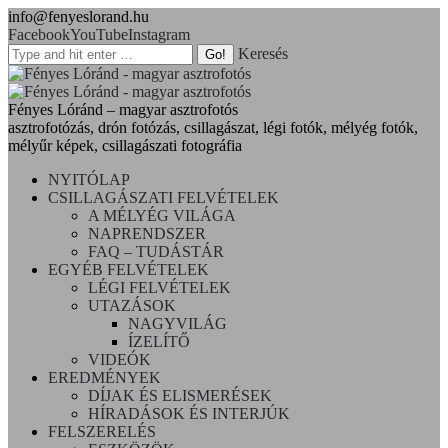
info@fenyeslorand.hu
Facebook
YouTube
Instagram
Keresés
Fényes Lóránd – magyar asztrofotós
asztrofotózás, drón fotózás, csillagászat, légi fotók, mélyég fotók,
mélyűr képek, csillagászati fotográfia
NYITÓLAP
CSILLAGÁSZATI FELVÉTELEK
A MÉLYÉG VILÁGA
NAPRENDSZER
FAQ – TUDÁSTÁR
EGYÉB FELVÉTELEK
LÉGI FELVÉTELEK
UTAZÁSOK
NAGYVILÁG
ÍZELÍTŐ
VIDEÓK
EREDMÉNYEK
DÍJAK ÉS ELISMERÉSEK
HÍRADÁSOK ÉS INTERJÚK
FELSZERELÉS