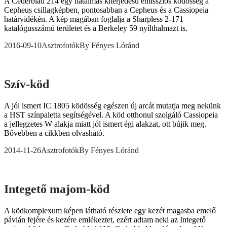
A Cederblad 214 egy hatalmas kiterjedésű emissziós ködösség a
Cepheus csillagképben, pontosabban a Cepheus és a Cassiopeia
határvidékén. A kép magában foglalja a Sharpless 2-171
katalógusszámú területet és a Berkeley 59 nyílthalmazt is.
2016-09-10
Asztrofotók
By
Fényes Lóránd
Szív-köd
A jól ismert IC 1805 ködösség egészen új arcát mutatja meg nekünk
a HST színpaletta segítségével. A köd otthonul szolgáló Cassiopeia
a jellegzetes W alakja miatt jól ismert égi alakzat, ott bújik meg.
Bővebben a cikkben olvasható.
2014-11-26
Asztrofotók
By
Fényes Lóránd
Integető majom-köd
A ködkomplexum képen látható részlete egy kezét magasba emelő
pávián fejére és kezére emlékeztet, ezért adtam neki az Integető