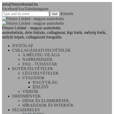
info@fenyeslorand.hu
Facebook
YouTube
Instagram
Keresés
Fényes Lóránd – magyar asztrofotós
asztrofotózás, drón fotózás, csillagászat, légi fotók, mélyég fotók,
mélyűr képek, csillagászati fotográfia
NYITÓLAP
CSILLAGÁSZATI FELVÉTELEK
A MÉLYÉG VILÁGA
NAPRENDSZER
FAQ – TUDÁSTÁR
EGYÉB FELVÉTELEK
LÉGI FELVÉTELEK
UTAZÁSOK
NAGYVILÁG
ÍZELÍTŐ
VIDEÓK
EREDMÉNYEK
DÍJAK ÉS ELISMERÉSEK
HÍRADÁSOK ÉS INTERJÚK
FELSZERELÉS