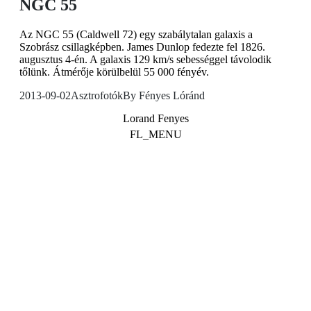
NGC 55
Az NGC 55 (Caldwell 72) egy szabálytalan galaxis a
Szobrász csillagképben. James Dunlop fedezte fel 1826.
augusztus 4-én. A galaxis 129 km/s sebességgel távolodik
tőlünk. Átmérője körülbelül 55 000 fényév.
2013-09-02
Asztrofotók
By
Fényes Lóránd
Lorand Fenyes
FL_MENU