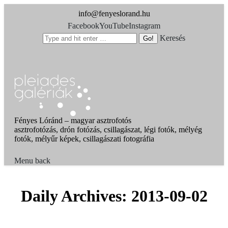
info@fenyeslorand.hu
Facebook
YouTube
Instagram
Keresés
Fényes Lóránd – magyar asztrofotós
asztrofotózás, drón fotózás, csillagászat, légi fotók, mélyég
fotók, mélyűr képek, csillagászati fotográfia
Menu
back
Daily Archives:
2013-09-02