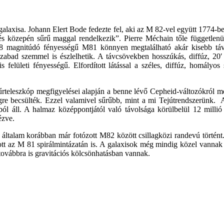
axisa. Johann Elert Bode fedezte fel, aki az M 82-vel együtt 1774-be
és közepén sűrű maggal rendelkezik”. Pierre Méchain tőle függetlenül
,8 magnitúdó fényességű M81 könnyen megtalálható akár kisebb táv
szabad szemmel is észlelhetik. A távcsövekben hosszúkás, diffúz, 20′
 felületi fényességű. Elfordított látással a széles, diffúz, homályos 
rteleszkóp megfigyelései alapján a benne lévő Cepheid-változókról me
re becsülték. Ezzel valamivel sűrűbb, mint a mi Tejútrendszerünk.
ból áll. A halmaz középpontjától való távolsága körülbelül 12 millió
ézve.
 általam korábban már fotózott M82 között csillagközi randevú történ
ott az M 81 spirálmintázatán is. A galaxisok még mindig közel vanna
továbbra is gravitációs kölcsönhatásban vannak.