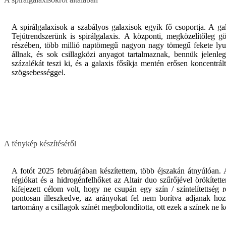
A spirálgalaxisok a szabályos galaxisok egyik fő csoportja. A g
Tejútrendszerünk is spirálgalaxis. A központi, megközelítőleg 
részében, több millió naptömegű nagyon nagy tömegű fekete lyuk
állnak, és sok csillagközi anyagot tartalmaznak, bennük jelenle
százalékát teszi ki, és a galaxis fősíkja mentén erősen koncentrá
szögsebességgel.
A fénykép készítéséről
A fotót 2025 februárjában készítettem, több éjszakán átnyúlóan.
régiókat és a hidrogénfelhőket az Altair duo szűrőjével örökített
kifejezett célom volt, hogy ne csupán egy szín / színtelítettség
pontosan illeszkedve, az arányokat fel nem borítva adjanak ho
tartomány a csillagok színét megbolondította, ott ezek a színek ne k