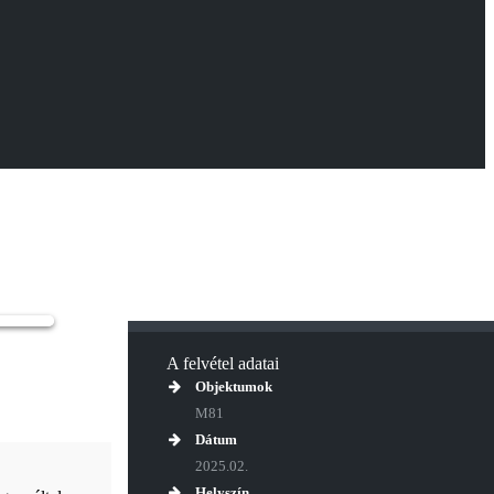
A felvétel adatai
Objektumok
M81
Dátum
2025.02.
Helyszín