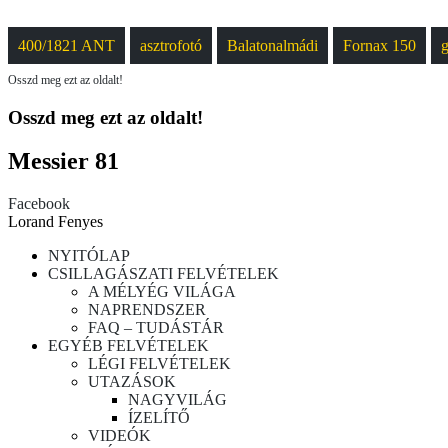
400/1821 ANT
asztrofotó
Balatonalmádi
Fornax 150
g
Osszd meg ezt az oldalt!
Osszd meg ezt az oldalt!
Messier 81
Facebook
Lorand Fenyes
NYITÓLAP
CSILLAGÁSZATI FELVÉTELEK
A MÉLYÉG VILÁGA
NAPRENDSZER
FAQ – TUDÁSTÁR
EGYÉB FELVÉTELEK
LÉGI FELVÉTELEK
UTAZÁSOK
NAGYVILÁG
ÍZELÍTŐ
VIDEÓK