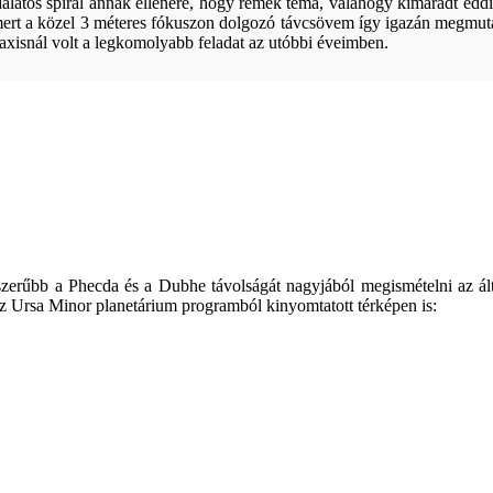
latos spirál annak ellenére, hogy remek téma, valahogy kimaradt eddi
ert a közel 3 méteres fókuszon dolgozó távcsövem így igazán megmuta
laxisnál volt a legkomolyabb feladat az utóbbi éveimben.
szerűbb a Phecda és a Dubhe távolságát nagyjából megismételni az ált
ó az Ursa Minor planetárium programból kinyomtatott térképen is: