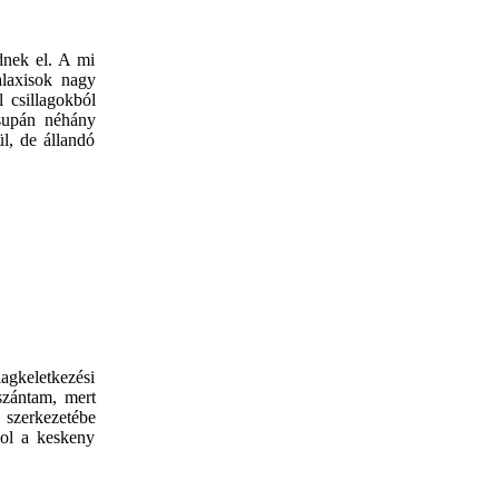
dnek el. A mi
alaxisok nagy
 csillagokból
csupán néhány
ül, de állandó
agkeletkezési
 szántam, mert
s szerkezetébe
hol a keskeny