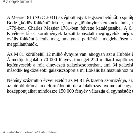
Az objektumról
A Messier 81 (NGC 3031) az égbolt egyik legszembetűnőbb spirálgal
Bode „ködös foltként” írta le, amely „többnyire kereknek tűnik, 
1779-ben. Charles Messier 1781-ben felvette katalógusába. A 6
Kivételes látási körülmények között tapasztalt megfigyelők még 
ovális foltként jelenik meg, amelynek perifériája meglehetősen kis
megpillanthatók.
Az M 81 körülbelül 12 millió évnyire van, ahogyan azt a Hubble ű
Átmérője legalább 70 000 fényév; tömegét 250 milliárd naptömeg
legfényesebb a róla elnevezett galaxiscsoportban, ami 34 galaxis
második legközelebbi galaxiscsoport a mi Lokális halmazunkhoz n
Néhány százmillió évvel ezelőtt az M 81 és kisebb szomszédja, az
az utóbbi drámaian deformálódott, de a találkozás nyomokat hagy
középpontjaikat mindössze 150 000 fényév választja el egymástól: 
A spirálgalaxisokról általában