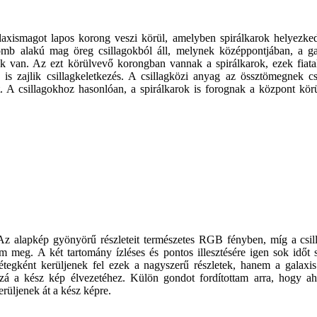
alaxismagot lapos korong veszi körül, amelyben spirálkarok helyezke
gömb alakú mag öreg csillagokból áll, melynek középpontjában, a g
 van. Az ezt körülvevő korongban vannak a spirálkarok, ezek fiatal
g is zajlik csillagkeletkezés. A csillagközi anyag az össztömegnek 
lt. A csillagokhoz hasonlóan, a spirálkarok is forognak a központ kör
 Az alapkép gyönyörű részleteit természetes RGB fényben, míg a csill
em meg. A két tartomány ízléses és pontos illesztésére igen sok időt
 rétegként kerüljenek fel ezek a nagyszerű részletek, hanem a galaxi
zzá a kész kép élvezetéhez. Külön gondot fordítottam arra, hogy a
erüljenek át a kész képre.