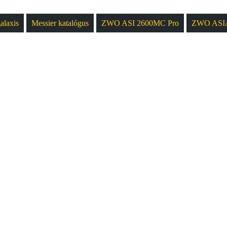
alaxis
Messier katalógus
ZWO ASI 2600MC Pro
ZWO ASIA