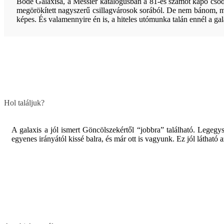
Bode Galaxisa, a Messier katalógusban a 81-es számot kapó csodá
megörökített nagyszerű csillagvárosok sorából. De nem bánom, m
képes. És valamennyire én is, a hiteles utómunka talán ennél a ga
Hol találjuk?
A galaxis a jól ismert Göncölszekértől “jobbra” található. Legegy
egyenes irányától kissé balra, és már ott is vagyunk. Ez jól láthat