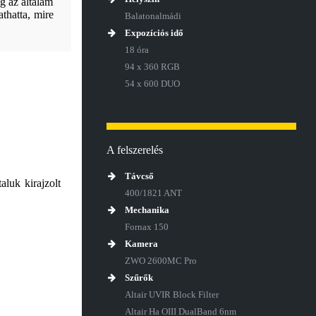
g az általam
thatta, mire
Balatonalmádi
Expozíciós idő
18 óra
94 x 360 RGB
54 x 600 DUO
A felszerelés
Távcső
aluk kirajzolt
400/1821 ANT
Mechanika
Fornax 150
Kamera
ZWO 2600MC Pro
Szűrők
Altair UVIR Block Filter
Altair Ha OIII DualBand 6nm