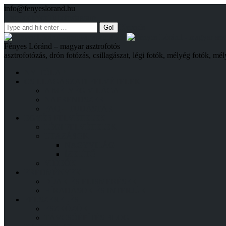
info@fenyeslorand.hu
Facebook
YouTube
Instagram
Keresés
Fényes Lóránd – magyar asztrofotós
asztrofotózás, drón fotózás, csillagászat, légi fotók, mélyég fotók, mél
NYITÓLAP
CSILLAGÁSZATI FELVÉTELEK
A MÉLYÉG VILÁGA
NAPRENDSZER
FAQ – TUDÁSTÁR
EGYÉB FELVÉTELEK
LÉGI FELVÉTELEK
UTAZÁSOK
NAGYVILÁG
ÍZELÍTŐ
VIDEÓK
EREDMÉNYEK
DÍJAK ÉS ELISMERÉSEK
HÍRADÁSOK ÉS INTERJÚK
FELSZERELÉS
ESZKÖZÖK
TÁVCSŐÉPÍTÉS BLOG