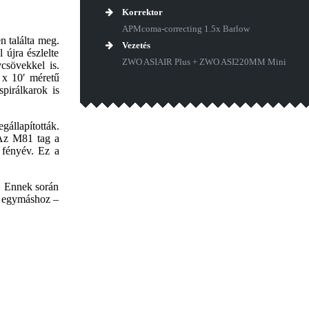
Korrektor
APMcoma-correcting 1.5x Barlow
n találta meg.
Vezetés
 újra észlelte
ZWO ASIAIR Plus + ZWO ASI220MM Mini
csövekkel is.
 x 10′ méretű
spirálkarok is
gállapították.
 Az M81 tag a
 fényév. Ez a
t. Ennek során
k egymáshoz –