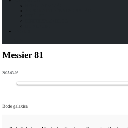
KAPCSOLAT
BEMUTATKOZÁS
A CSOKALYI FÉNYES CSALÁD
HITÉLET
HÍRFOLYAM / BLOG
ÍRJ NEKEM!
ENGLISH
Menu
back
Messier 81
2025-03-03
Bode galaxisa