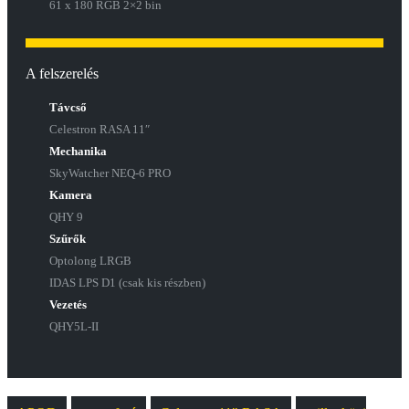
61 x 180 RGB 2×2 bin
A felszerelés
Távcső
Celestron RASA 11″
Mechanika
SkyWatcher NEQ-6 PRO
Kamera
QHY 9
Szűrők
Optolong LRGB
IDAS LPS D1 (csak kis részben)
Vezetés
QHY5L-II