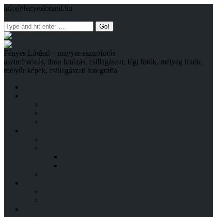
info@fenyeslorand.hu
Facebook
YouTube
Instagram
Keresés
Fényes Lóránd – magyar asztrofotós
asztrofotózás, drón fotózás, csillagászat, légi fotók, mélyég fotók,
mélyűr képek, csillagászati fotográfia
NYITÓLAP
CSILLAGÁSZATI FELVÉTELEK
A MÉLYÉG VILÁGA
NAPRENDSZER
FAQ – TUDÁSTÁR
EGYÉB FELVÉTELEK
LÉGI FELVÉTELEK
UTAZÁSOK
NAGYVILÁG
ÍZELÍTŐ
VIDEÓK
EREDMÉNYEK
DÍJAK ÉS ELISMERÉSEK
HÍRADÁSOK ÉS INTERJÚK
FELSZERELÉS