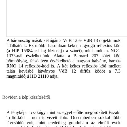
A háromszög másik két ágán a VdB 12 és VdB 13 objektumok
találhatóak. Ez utóbbi hasonlóan kéken ragyogó reflexiós köd
(a HIP 15984 csillag biztosítja a színét), mint amit az NGC
1333-nál észlelhettünk. Alatta a Barnard 203 sötét köd
hömpölyög, felső ívén érzékelhető a nagyon halvány, barnás
RNO 14 reflexiós-köd is. A két kékes reflexiós köd mellett
talán kevésbé látványos VdB 12 diffúz ködöt a 7.3
magnitúdójú HD 21110 adja.
Röviden a kép készítéséről
A fénykép – csakúgy mint az egyel előtte megörökített Északi
Trifid-köd – nem tervezett fotó. Decemberben sokkal több
távcsőidő volt, mint eredetileg gondoltam az elmúlt évek