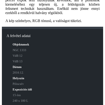
perces expók sem bizonyultak kevésnek, ám a porködök
kiemeléséhez egy teljesen új, a feldolgozás közben
felismert technikát használtam. Enélkül nem jönne ennyi
ezekből a rendkívül halvány régiókból.
A kép színhelyes, RGB tónusú, a valóságot tükrözi.
A felvétel adatai
Objektumok
NGC 1333
VdB 12
VdB 13
Dátum
2016.12.
Helyszín
Piliscsév
Expozíciós idő
15 óra
240 x 180 L