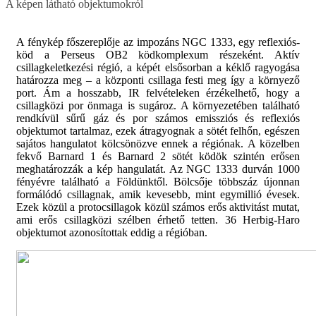
A képen látható objektumokról
A fénykép főszereplője az impozáns NGC 1333, egy reflexiós-
köd a Perseus OB2 ködkomplexum részeként. Aktív
csillagkeletkezési régió, a képét elsősorban a kéklő ragyogása
határozza meg – a központi csillaga festi meg így a környező
port. Ám a hosszabb, IR felvételeken érzékelhető, hogy a
csillagközi por önmaga is sugároz. A környezetében található
rendkívül sűrű gáz és por számos emissziós és reflexiós
objektumot tartalmaz, ezek átragyognak a sötét felhőn, egészen
sajátos hangulatot kölcsönözve ennek a régiónak. A közelben
fekvő Barnard 1 és Barnard 2 sötét ködök szintén erősen
meghatározzák a kép hangulatát. Az NGC 1333 durván 1000
fényévre található a Földünktől. Bölcsője többszáz újonnan
formálódó csillagnak, amik kevesebb, mint egymillió évesek.
Ezek közül a protocsillagok közül számos erős aktivitást mutat,
ami erős csillagközi szélben érhető tetten. 36 Herbig-Haro
objektumot azonosítottak eddig a régióban.