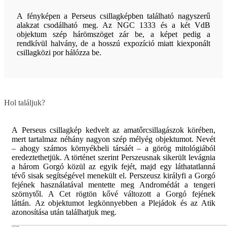
A fényképen a Perseus csillagképben található nagyszerű
alakzat csodálható meg. Az NGC 1333 és a két VdB
objektum szép hárömszöget zár be, a képet pedig a
rendkívül halvány, de a hosszú expozíció miatt kiexponált
csillagközi por hálózza be.
Hol találjuk?
A Perseus csillagkép kedvelt az amatőrcsillagászok körében,
mert tartalmaz néhány nagyon szép mélyég objektumot. Nevét
– ahogy számos környékbeli társáét – a görög mitológiából
eredeztethetjük. A történet szerint Perszeusnak sikerült levágnia
a három Gorgó közül az egyik fejét, majd egy láthatatlanná
tévő sisak segítségével menekült el. Perszeusz királyfi a Gorgó
fejének használatával mentette meg Andromédát a tengeri
szörnytől. A Cet rögtön kővé változott a Gorgó fejének
láttán. Az objektumot legkönnyebben a Plejádok és az Atik
azonosítása után találhatjuk meg.