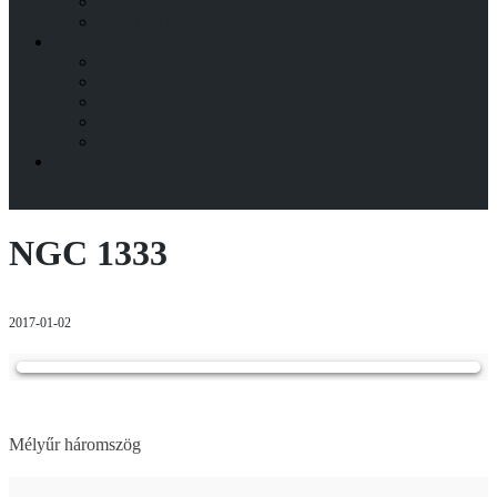
ESZKÖZÖK
TÁVCSŐÉPÍTÉS BLOG
KAPCSOLAT
BEMUTATKOZÁS
A CSOKALYI FÉNYES CSALÁD
HITÉLET
HÍRFOLYAM / BLOG
ÍRJ NEKEM!
ENGLISH
Menu
back
NGC 1333
2017-01-02
Mélyűr háromszög