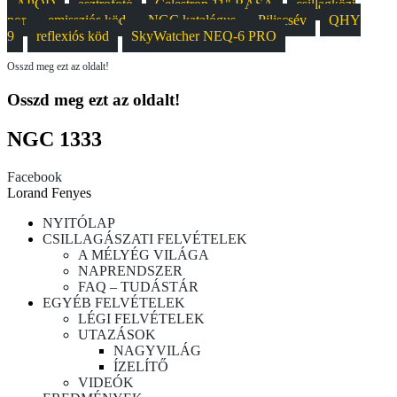
APOD
asztrofotó
Celestron 11" RASA
csillagközi
por
emissziós köd
NGC katalógus
Piliscsév
QHY
9
reflexiós köd
SkyWatcher NEQ-6 PRO
Osszd meg ezt az oldalt!
Osszd meg ezt az oldalt!
NGC 1333
Facebook
Lorand Fenyes
NYITÓLAP
CSILLAGÁSZATI FELVÉTELEK
A MÉLYÉG VILÁGA
NAPRENDSZER
FAQ – TUDÁSTÁR
EGYÉB FELVÉTELEK
LÉGI FELVÉTELEK
UTAZÁSOK
NAGYVILÁG
ÍZELÍTŐ
VIDEÓK