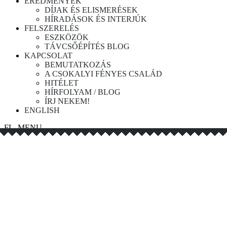
EREDMÉNYEK
DÍJAK ÉS ELISMERÉSEK
HÍRADÁSOK ÉS INTERJÚK
FELSZERELÉS
ESZKÖZÖK
TÁVCSŐÉPÍTÉS BLOG
KAPCSOLAT
BEMUTATKOZÁS
A CSOKALYI FÉNYES CSALÁD
HITÉLET
HÍRFOLYAM / BLOG
ÍRJ NEKEM!
ENGLISH
FL_MENU