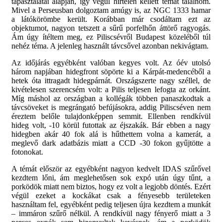
tapasztalatai alapján, így végül hirtelen kellett témát találnom.
Mivel a Perseusban dolgoztam amúgy is, az NGC 1333 hamar
a látókörömbe került. Korábban már csodáltam ezt az
objektumot, nagyon tetszett a sűrű porfelhőn áttörő ragyogás.
Ám úgy ítéltem meg, ez Piliscsévről Budapest közeléből túl
nehéz téma. A jelenleg használt távcsővel azonban nekivágtam.
Az időjárás egyébként valóban kegyes volt. Az óév utolsó
három napjában hidegfront söpörte ki a Kárpát-medencéből a
hetek óta ittragadt hidegpárnát. Országszerte nagy széllel, de
kivételesen szerencsém volt: a Pilis teljesen lefogta az orkánt.
Míg máshol az országban a kollégák többen panaszkodtak a
távcsöveket is megrángató befújásokra, addig Piliscséven nem
éreztem belőle tulajdonképpen semmit. Ellenben rendkívül
hideg volt, -10 körül futottak az éjszakák. Bár ebben a nagy
hidegben akár 40 fok alá is hűthettem volna a kamerát, a
meglevő dark adatbázis miatt a CCD -30 fokon gyűjtötte a
fotonokat.
A témát először az egyébként nagyon kedvelt IDAS szűrővel
kezdtem lőni, ám meglehetősen sok expó után úgy tűnt, a
porködök miatt nem biztos, hogy ez volt a legjobb döntés. Ezért
végül ezeket a kockákat csak a fényesebb területeken
használtam fel, egyébként pedig teljesen újra kezdtem a munkát
– immáron szűrő nélkül. A rendkívül nagy fényerő miatt a 3