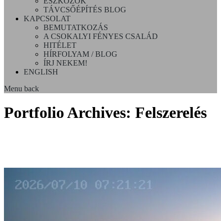
ESZKÖZÖK
TÁVCSŐÉPÍTÉS BLOG
KAPCSOLAT
BEMUTATKOZÁS
A CSOKALYI FÉNYES CSALÁD
HITÉLET
HÍRFOLYAM / BLOG
ÍRJ NEKEM!
ENGLISH
Menu
back
Portfolio Archives:
Felszerelés