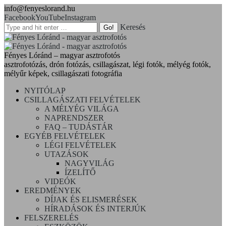
info@fenyeslorand.hu
Facebook
YouTube
Instagram
Keresés
Fényes Lóránd – magyar asztrofotós
asztrofotózás, drón fotózás, csillagászat, légi fotók, mélyég fotók,
mélyűr képek, csillagászati fotográfia
NYITÓLAP
CSILLAGÁSZATI FELVÉTELEK
A MÉLYÉG VILÁGA
NAPRENDSZER
FAQ – TUDÁSTÁR
EGYÉB FELVÉTELEK
LÉGI FELVÉTELEK
UTAZÁSOK
NAGYVILÁG
ÍZELÍTŐ
VIDEÓK
EREDMÉNYEK
DÍJAK ÉS ELISMERÉSEK
HÍRADÁSOK ÉS INTERJÚK
FELSZERELÉS