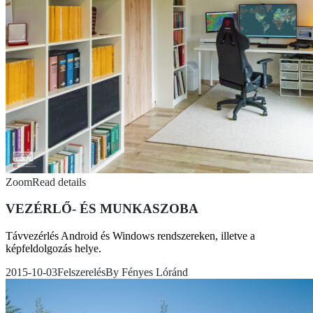
Zoom
Read details
VEZÉRLŐ- ÉS MUNKASZOBA
Távvezérlés Android és Windows rendszereken, illetve a
képfeldolgozás helye.
2015-10-03
Felszerelés
By
Fényes Lóránd