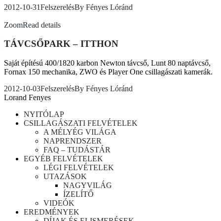
2012-10-31
Felszerelés
By
Fényes Lóránd
Zoom
Read details
TÁVCSŐPARK – ITTHON
Saját építésú 400/1820 karbon Newton távcső, Lunt 80 naptávcső,
Fornax 150 mechanika, ZWO és Player One csillagászati kamerák.
2012-10-03
Felszerelés
By
Fényes Lóránd
Lorand Fenyes
NYITÓLAP
CSILLAGÁSZATI FELVÉTELEK
A MÉLYÉG VILÁGA
NAPRENDSZER
FAQ – TUDÁSTÁR
EGYÉB FELVÉTELEK
LÉGI FELVÉTELEK
UTAZÁSOK
NAGYVILÁG
ÍZELÍTŐ
VIDEÓK
EREDMÉNYEK
DÍJAK ÉS ELISMERÉSEK