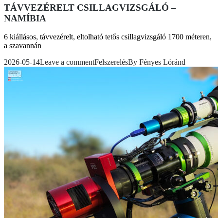
TÁVVEZÉRELT CSILLAGVIZSGÁLÓ –
NAMÍBIA
6 kiállásos, távvezérelt, eltolható tetős csillagvizsgáló 1700 méteren,
a szavannán
2026-05-14
Leave a comment
Felszerelés
By
Fényes Lóránd