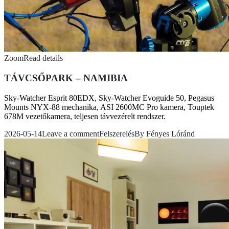
Zoom
Read details
TÁVCSŐPARK – NAMIBIA
Sky-Watcher Esprit 80EDX, Sky-Watcher Evoguide 50, Pegasus
Mounts NYX-88 mechanika, ASI 2600MC Pro kamera, Touptek
678M vezetőkamera, teljesen távvezérelt rendszer.
2026-05-14
Leave a comment
Felszerelés
By
Fényes Lóránd