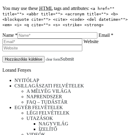
You may use these
HTML
tags and attributes:
<a href=""
title=""> <abbr title=""> <acronym title=""> <b>
<blockquote cite=""> <cite> <code> <del datetime="">
<em> <i> <q cite=""> <s> <strike> <strong>
Name *
Email *
Website
Submit
clear form
Lorand Fenyes
NYITÓLAP
CSILLAGÁSZATI FELVÉTELEK
A MÉLYÉG VILÁGA
NAPRENDSZER
FAQ – TUDÁSTÁR
EGYÉB FELVÉTELEK
LÉGI FELVÉTELEK
UTAZÁSOK
NAGYVILÁG
ÍZELÍTŐ
VIDEÓK