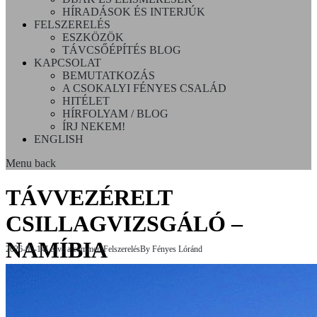
HÍRADÁSOK ÉS INTERJÚK
FELSZERELÉS
ESZKÖZÖK
TÁVCSŐÉPÍTÉS BLOG
KAPCSOLAT
BEMUTATKOZÁS
A CSOKALYI FÉNYES CSALÁD
HITÉLET
HÍRFOLYAM / BLOG
ÍRJ NEKEM!
ENGLISH
Menu
back
TÁVVEZÉRELT
CSILLAGVIZSGÁLÓ –
NAMÍBIA
2026-05-14
Leave a comment
Felszerelés
By
Fényes Lóránd