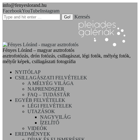
info@fenyeslorand.hu
Facebook
YouTube
Instagram
Keresés
Fényes Lóránd – magyar asztrofotós
asztrofotózás, drón fotózás, csillagászat, légi fotók, mélyég fotók,
mélyűr képek, csillagászati fotográfia
NYITÓLAP
CSILLAGÁSZATI FELVÉTELEK
A MÉLYÉG VILÁGA
NAPRENDSZER
FAQ – TUDÁSTÁR
EGYÉB FELVÉTELEK
LÉGI FELVÉTELEK
UTAZÁSOK
NAGYVILÁG
ÍZELÍTŐ
VIDEÓK
EREDMÉNYEK
DÍJAK ÉS ELISMERÉSEK