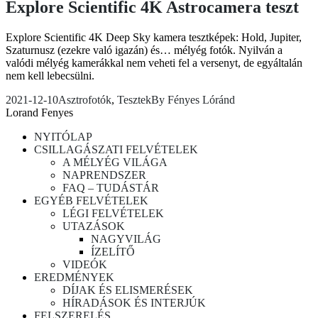
Explore Scientific 4K Astrocamera teszt
Explore Scientific 4K Deep Sky kamera tesztképek: Hold, Jupiter,
Szaturnusz (ezekre való igazán) és… mélyég fotók. Nyilván a
valódi mélyég kamerákkal nem veheti fel a versenyt, de egyáltalán
nem kell lebecsülni.
2021-12-10
Asztrofotók
,
Tesztek
By
Fényes Lóránd
Lorand Fenyes
NYITÓLAP
CSILLAGÁSZATI FELVÉTELEK
A MÉLYÉG VILÁGA
NAPRENDSZER
FAQ – TUDÁSTÁR
EGYÉB FELVÉTELEK
LÉGI FELVÉTELEK
UTAZÁSOK
NAGYVILÁG
ÍZELÍTŐ
VIDEÓK
EREDMÉNYEK
DÍJAK ÉS ELISMERÉSEK
HÍRADÁSOK ÉS INTERJÚK
FELSZERELÉS