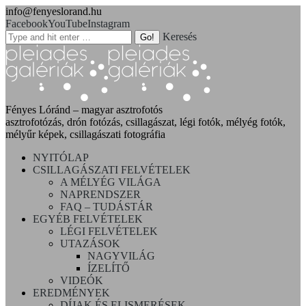
info@fenyeslorand.hu
Facebook
YouTube
Instagram
Keresés
Fényes Lóránd – magyar asztrofotós
asztrofotózás, drón fotózás, csillagászat, légi fotók, mélyég fotók,
mélyűr képek, csillagászati fotográfia
NYITÓLAP
CSILLAGÁSZATI FELVÉTELEK
A MÉLYÉG VILÁGA
NAPRENDSZER
FAQ – TUDÁSTÁR
EGYÉB FELVÉTELEK
LÉGI FELVÉTELEK
UTAZÁSOK
NAGYVILÁG
ÍZELÍTŐ
VIDEÓK
EREDMÉNYEK
DÍJAK ÉS ELISMERÉSEK