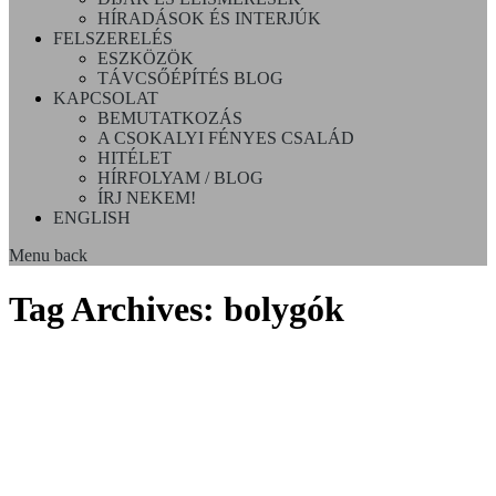
HÍRADÁSOK ÉS INTERJÚK
FELSZERELÉS
ESZKÖZÖK
TÁVCSŐÉPÍTÉS BLOG
KAPCSOLAT
BEMUTATKOZÁS
A CSOKALYI FÉNYES CSALÁD
HITÉLET
HÍRFOLYAM / BLOG
ÍRJ NEKEM!
ENGLISH
Menu
back
Tag Archives:
bolygók