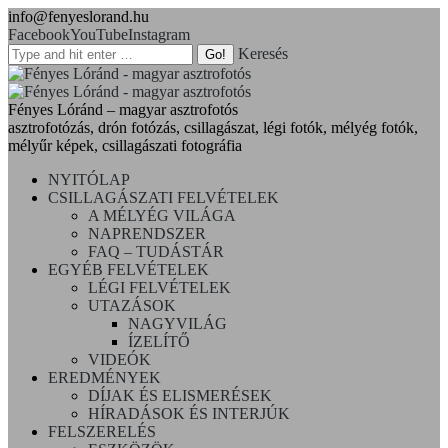
info@fenyeslorand.hu
Facebook
YouTube
Instagram
Keresés
Fényes Lóránd – magyar asztrofotós
asztrofotózás, drón fotózás, csillagászat, légi fotók, mélyég fotók,
mélyűr képek, csillagászati fotográfia
NYITÓLAP
CSILLAGÁSZATI FELVÉTELEK
A MÉLYÉG VILÁGA
NAPRENDSZER
FAQ – TUDÁSTÁR
EGYÉB FELVÉTELEK
LÉGI FELVÉTELEK
UTAZÁSOK
NAGYVILÁG
ÍZELÍTŐ
VIDEÓK
EREDMÉNYEK
DÍJAK ÉS ELISMERÉSEK
HÍRADÁSOK ÉS INTERJÚK
FELSZERELÉS