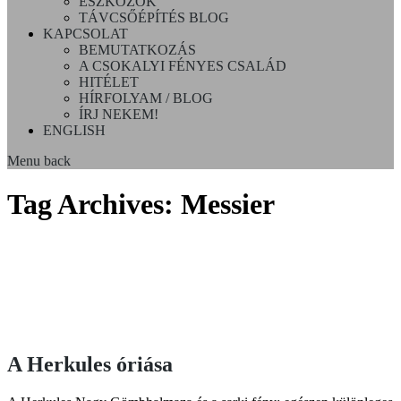
ESZKÖZÖK
TÁVCSŐÉPÍTÉS BLOG
KAPCSOLAT
BEMUTATKOZÁS
A CSOKALYI FÉNYES CSALÁD
HITÉLET
HÍRFOLYAM / BLOG
ÍRJ NEKEM!
ENGLISH
Menu
back
Tag Archives:
Messier
A Herkules óriása