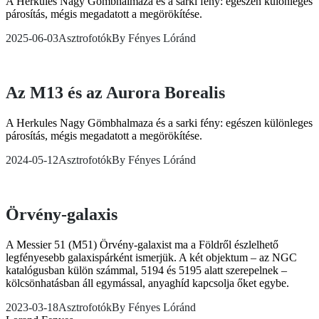
A Herkules Nagy Gömbhalmaza és a sarki fény: egészen különleges
párosítás, mégis megadatott a megörökítése.
2025-06-03
Asztrofotók
By
Fényes Lóránd
Az M13 és az Aurora Borealis
A Herkules Nagy Gömbhalmaza és a sarki fény: egészen különleges
párosítás, mégis megadatott a megörökítése.
2024-05-12
Asztrofotók
By
Fényes Lóránd
Örvény-galaxis
A Messier 51 (M51) Örvény-galaxist ma a Földről észlelhető
legfényesebb galaxispárként ismerjük. A két objektum – az NGC
katalógusban külön számmal, 5194 és 5195 alatt szerepelnek –
kölcsönhatásban áll egymással, anyaghíd kapcsolja őket egybe.
2023-03-18
Asztrofotók
By
Fényes Lóránd