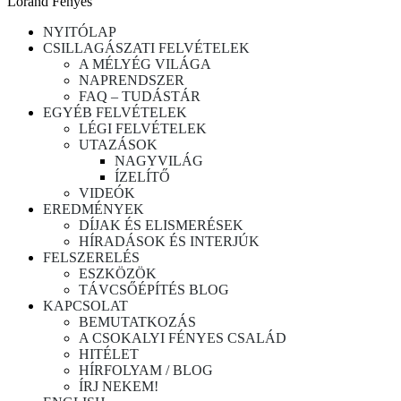
Lorand Fenyes
NYITÓLAP
CSILLAGÁSZATI FELVÉTELEK
A MÉLYÉG VILÁGA
NAPRENDSZER
FAQ – TUDÁSTÁR
EGYÉB FELVÉTELEK
LÉGI FELVÉTELEK
UTAZÁSOK
NAGYVILÁG
ÍZELÍTŐ
VIDEÓK
EREDMÉNYEK
DÍJAK ÉS ELISMERÉSEK
HÍRADÁSOK ÉS INTERJÚK
FELSZERELÉS
ESZKÖZÖK
TÁVCSŐÉPÍTÉS BLOG
KAPCSOLAT
BEMUTATKOZÁS
A CSOKALYI FÉNYES CSALÁD
HITÉLET
HÍRFOLYAM / BLOG
ÍRJ NEKEM!