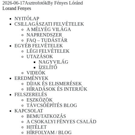
2026-06-17
Asztrofotók
By
Fényes Lóránd
Lorand Fenyes
NYITÓLAP
CSILLAGÁSZATI FELVÉTELEK
A MÉLYÉG VILÁGA
NAPRENDSZER
FAQ – TUDÁSTÁR
EGYÉB FELVÉTELEK
LÉGI FELVÉTELEK
UTAZÁSOK
NAGYVILÁG
ÍZELÍTŐ
VIDEÓK
EREDMÉNYEK
DÍJAK ÉS ELISMERÉSEK
HÍRADÁSOK ÉS INTERJÚK
FELSZERELÉS
ESZKÖZÖK
TÁVCSŐÉPÍTÉS BLOG
KAPCSOLAT
BEMUTATKOZÁS
A CSOKALYI FÉNYES CSALÁD
HITÉLET
HÍRFOLYAM / BLOG