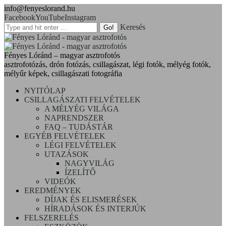
info@fenyeslorand.hu
Facebook
YouTube
Instagram
Keresés
Fényes Lóránd – magyar asztrofotós
asztrofotózás, drón fotózás, csillagászat, légi fotók, mélyég fotók,
mélyűr képek, csillagászati fotográfia
NYITÓLAP
CSILLAGÁSZATI FELVÉTELEK
A MÉLYÉG VILÁGA
NAPRENDSZER
FAQ – TUDÁSTÁR
EGYÉB FELVÉTELEK
LÉGI FELVÉTELEK
UTAZÁSOK
NAGYVILÁG
ÍZELÍTŐ
VIDEÓK
EREDMÉNYEK
DÍJAK ÉS ELISMERÉSEK
HÍRADÁSOK ÉS INTERJÚK
FELSZERELÉS