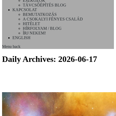
ESZKÖZÖK
TÁVCSŐÉPÍTÉS BLOG
KAPCSOLAT
BEMUTATKOZÁS
A CSOKALYI FÉNYES CSALÁD
HITÉLET
HÍRFOLYAM / BLOG
ÍRJ NEKEM!
ENGLISH
Menu
back
Daily Archives:
2026-06-17