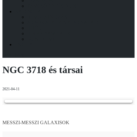
ESZKÖZÖK
TÁVCSŐÉPÍTÉS BLOG
KAPCSOLAT
BEMUTATKOZÁS
A CSOKALYI FÉNYES CSALÁD
HITÉLET
HÍRFOLYAM / BLOG
ÍRJ NEKEM!
ENGLISH
Menu
back
NGC 3718 és társai
2021-04-11
MESSZI-MESSZI GALAXISOK