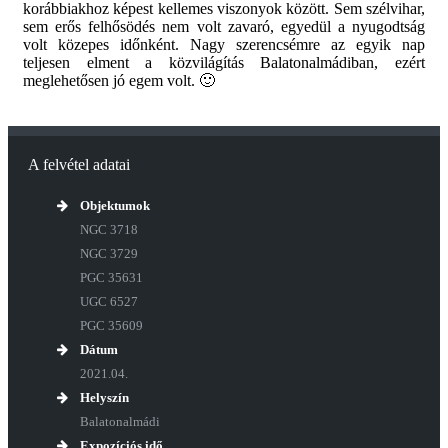
korábbiakhoz képest kellemes viszonyok között. Sem szélvihar,
sem erős felhősödés nem volt zavaró, egyedül a nyugodtság
volt közepes időnként. Nagy szerencsémre az egyik nap
teljesen elment a közvilágítás Balatonalmádiban, ezért
meglehetősen jó egem volt. 🙂
A felvétel adatai
Objektumok
NGC 3718
NGC 3729
PGC 35631
UGC 6527
PGC 35609
Dátum
2021.04.
Helyszín
Balatonalmádi
Expozíciós idő