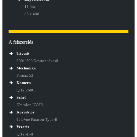
11 óra
85 x 480
A felszerelés
Távcső
300/1200 Newton távcső
Mechanika
Fornax 52
Kamera
QHY 268C
Szűrő
IOptolon UV/IR
Korrektor
TeleVue Paracorr Type-II
Vezetés
QHY5L-II