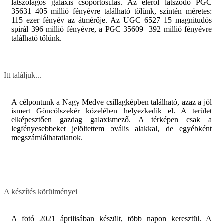
látszólagos galaxis csoportosulás. Az éléről látszódó PGC
35631 405 millió fényévre található tőlünk, szintén méretes:
115 ezer fényév az átmérője. Az UGC 6527 15 magnitudós
spirál 396 millió fényévre, a PGC 35609 392 millió fényévre
található tőlünk.
Itt találjuk...
A célpontunk a Nagy Medve csillagképben található, azaz a jól
ismert Göncölszekér közelében helyezkedik el. A terület
elképesztően gazdag galaxismező. A térképen csak a
legfényesebbeket jelöltettem ovális alakkal, de egyébként
megszámlálhatatlanok.
A készítés körülményei
A fotó 2021 áprilisában készült, több napon keresztül. A