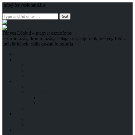
info@fenyeslorand.hu
Facebook
YouTube
Instagram
Keresés
Fényes Lóránd – magyar asztrofotós
asztrofotózás, drón fotózás, csillagászat, légi fotók, mélyég fotók,
mélyűr képek, csillagászati fotográfia
NYITÓLAP
CSILLAGÁSZATI FELVÉTELEK
A MÉLYÉG VILÁGA
NAPRENDSZER
FAQ – TUDÁSTÁR
EGYÉB FELVÉTELEK
LÉGI FELVÉTELEK
UTAZÁSOK
NAGYVILÁG
ÍZELÍTŐ
VIDEÓK
EREDMÉNYEK
DÍJAK ÉS ELISMERÉSEK
HÍRADÁSOK ÉS INTERJÚK
FELSZERELÉS