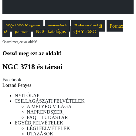
300/1200 Newton
asztrofotó
Balatonalmádi
Fornax
52
galaxis
NGC katalógus
QHY 268C
Osszd meg ezt az oldalt!
Osszd meg ezt az oldalt!
NGC 3718 és társai
Facebook
Lorand Fenyes
NYITÓLAP
CSILLAGÁSZATI FELVÉTELEK
A MÉLYÉG VILÁGA
NAPRENDSZER
FAQ – TUDÁSTÁR
EGYÉB FELVÉTELEK
LÉGI FELVÉTELEK
UTAZÁSOK