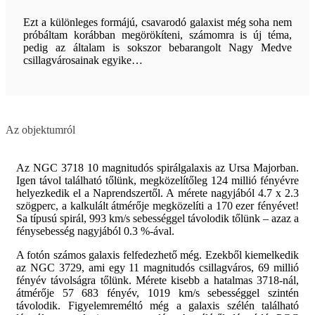
Ezt a különleges formájú, csavarodó galaxist még soha nem
próbáltam korábban megörökíteni, számomra is új téma,
pedig az általam is sokszor bebarangolt Nagy Medve
csillagvárosainak egyike…
Az objektumról
Az NGC 3718 10 magnitudós spirálgalaxis az Ursa Majorban.
Igen távol található tőlünk, megközelítőleg 124 millió fényévre
helyezkedik el a Naprendszertől. A mérete nagyjából 4.7 x 2.3
szögperc, a kalkulált átmérője megközelíti a 170 ezer fényévet!
Sa típusú spirál, 993 km/s sebességgel távolodik tőlünk – azaz a
fénysebesség nagyjából 0.3 %-ával.
A fotón számos galaxis felfedezhető még. Ezekből kiemelkedik
az NGC 3729, ami egy 11 magnitudós csillagváros, 69 millió
fényév távolságra tőlünk. Mérete kisebb a hatalmas 3718-nál,
átmérője 57 683 fényév, 1019 km/s sebességgel szintén
távolodik. Figyelemreméltó még a galaxis szélén található