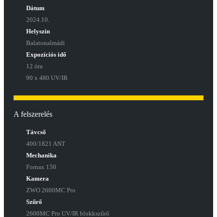
Dátum
2024.10.
Helyszín
Balatonalmádi
Expozíciós idő
12 óra
90 x 480 UV/IR
A felszerelés
Távcső
400/1821 ANT
Mechanika
Fornax 150
Kamera
ZWO 2600MC Pro
Szűrő
2600MC Pro UV/IR blokkszűrő