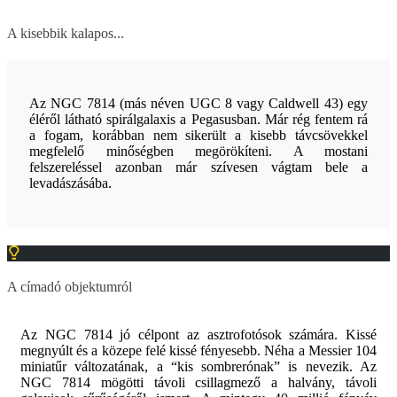
A kisebbik kalapos...
Az NGC 7814 (más néven UGC 8 vagy Caldwell 43) egy
éléről látható spirálgalaxis a Pegasusban. Már rég fentem rá
a fogam, korábban nem sikerült a kisebb távcsövekkel
megfelelő minőségben megörökíteni. A mostani
felszereléssel azonban már szívesen vágtam bele a
levadászásába.
A címadó objektumról
Az NGC 7814 jó célpont az asztrofotósok számára. Kissé
megnyúlt és a közepe felé kissé fényesebb. Néha a Messier 104
miniatűr változatának, a “kis sombrerónak” is nevezik. Az
NGC 7814 mögötti távoli csillagmező a halvány, távoli