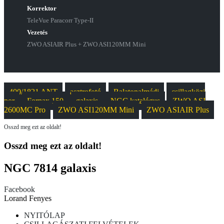
Korrektor
TeleVue Paracorr Type-II
Vezetés
ZWO ASIAIR Plus + ZWO ASI120MM Mini
400/1821 ANT
asztrofotó
Balatonalmádi
csillagközi
por
Fornax 150
galaxis
NGC katalógus
ZWO ASI
2600MC Pro
ZWO ASI120MM Mini
ZWO ASIAIR Plus
Osszd meg ezt az oldalt!
Osszd meg ezt az oldalt!
NGC 7814 galaxis
Facebook
Lorand Fenyes
NYITÓLAP