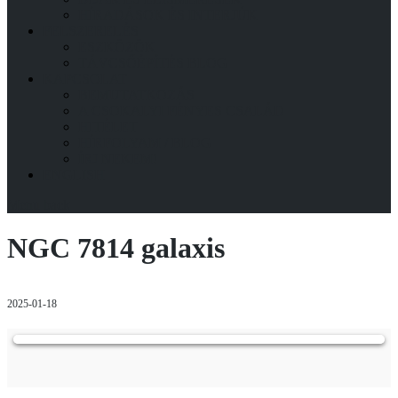
HÍRADÁSOK ÉS INTERJÚK
FELSZERELÉS
ESZKÖZÖK
TÁVCSŐÉPÍTÉS BLOG
KAPCSOLAT
BEMUTATKOZÁS
A CSOKALYI FÉNYES CSALÁD
HITÉLET
HÍRFOLYAM / BLOG
ÍRJ NEKEM!
ENGLISH
Menu
back
NGC 7814 galaxis
2025-01-18