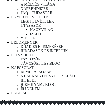
CSILLAGÁSZATI FELVÉTELEK
A MÉLYÉG VILÁGA
NAPRENDSZER
FAQ – TUDÁSTÁR
EGYÉB FELVÉTELEK
LÉGI FELVÉTELEK
UTAZÁSOK
NAGYVILÁG
ÍZELÍTŐ
VIDEÓK
EREDMÉNYEK
DÍJAK ÉS ELISMERÉSEK
HÍRADÁSOK ÉS INTERJÚK
FELSZERELÉS
ESZKÖZÖK
TÁVCSŐÉPÍTÉS BLOG
KAPCSOLAT
BEMUTATKOZÁS
A CSOKALYI FÉNYES CSALÁD
HITÉLET
HÍRFOLYAM / BLOG
ÍRJ NEKEM!
ENGLISH
FL_MENU