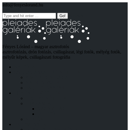
info@fenyeslorand.hu
Facebook
YouTube
Instagram
Keresés
Fényes Lóránd – magyar asztrofotós
asztrofotózás, drón fotózás, csillagászat, légi fotók, mélyég fotók,
mélyűr képek, csillagászati fotográfia
NYITÓLAP
CSILLAGÁSZATI FELVÉTELEK
A MÉLYÉG VILÁGA
NAPRENDSZER
FAQ – TUDÁSTÁR
EGYÉB FELVÉTELEK
LÉGI FELVÉTELEK
UTAZÁSOK
NAGYVILÁG
ÍZELÍTŐ
VIDEÓK
EREDMÉNYEK
DÍJAK ÉS ELISMERÉSEK