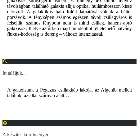
galaxisok sűrűségéről ismert. A mintegy 40 millió fényév
távolságban található galaxis síkja optikai hullámhosszon kissé
eltorzult. A galaktikus halo fölött láthatóvá válnak a háttér
porsávok. A fényképen számos egészen távoli csillagváros is
felsejlik, számos fénypont nem is mind csillag, hanem apró
galaxisok. Illetve az űrben majd mindenhol fellelelhető halvány
fluxus-ködösség is dereng – változó intenzitással.
.
Itt találjuk...
A galaxisunk a Pegazus csillagkép lakója, az Algenib mellett
találjuk, az állat szárnyai alatt…
A készítés körülményei