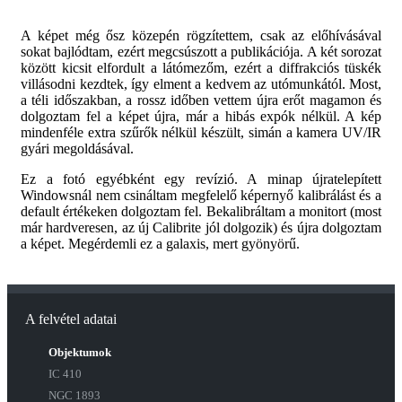
A képet még ősz közepén rögzítettem, csak az előhívásával
sokat bajlódtam, ezért megcsúszott a publikációja. A két sorozat
között kicsit elfordult a látómezőm, ezért a diffrakciós tüskék
villásodni kezdtek, így elment a kedvem az utómunkától. Most,
a téli időszakban, a rossz időben vettem újra erőt magamon és
dolgoztam fel a képet újra, már a hibás expók nélkül. A kép
mindenféle extra szűrők nélkül készült, simán a kamera UV/IR
gyári megoldásával.
Ez a fotó egyébként egy revízió. A minap újratelepített
Windowsnál nem csináltam megfelelő képernyő kalibrálást és a
default értékeken dolgoztam fel. Bekalibráltam a monitort (most
már hardveresen, az új Calibrite jól dolgozik) és újra dolgoztam
a képet. Megérdemli ez a galaxis, mert gyönyörű.
A felvétel adatai
Objektumok
IC 410
NGC 1893