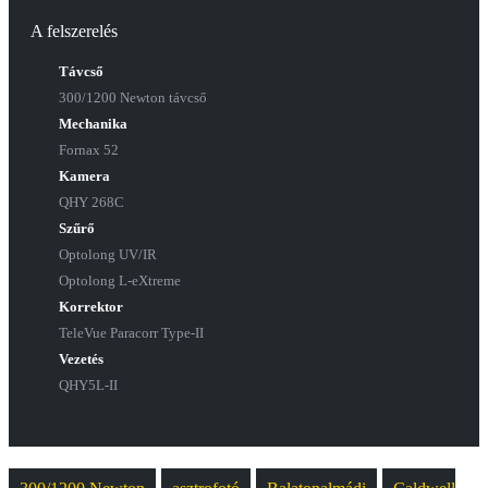
A felszerelés
Távcső
300/1200 Newton távcső
Mechanika
Fornax 52
Kamera
QHY 268C
Szűrő
Optolong UV/IR
Optolong L-eXtreme
Korrektor
TeleVue Paracorr Type-II
Vezetés
QHY5L-II