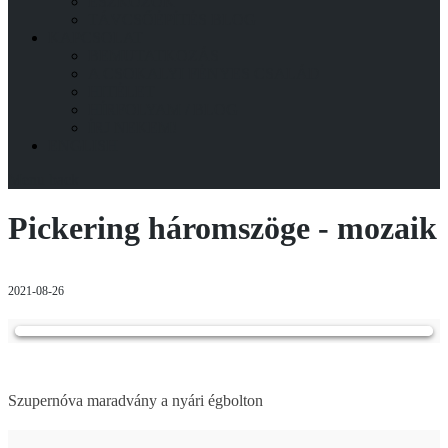
ESZKÖZÖK
TÁVCSŐÉPÍTÉS BLOG
KAPCSOLAT
BEMUTATKOZÁS
A CSOKALYI FÉNYES CSALÁD
HITÉLET
HÍRFOLYAM / BLOG
ÍRJ NEKEM!
ENGLISH
Menu
back
Pickering háromszöge - mozaik
2021-08-26
Szupernóva maradvány a nyári égbolton