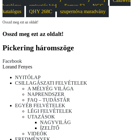
300/1200 Newton
asztrofotó
Balatonalmádi
Caldwell
katalógus
emissziós köd
Fornax 52
NGC
katalógus
QHY 268C
szupernóva maradvány
Osszd meg ezt az oldalt!
Osszd meg ezt az oldalt!
Pickering háromszöge
Facebook
Lorand Fenyes
NYITÓLAP
CSILLAGÁSZATI FELVÉTELEK
A MÉLYÉG VILÁGA
NAPRENDSZER
FAQ – TUDÁSTÁR
EGYÉB FELVÉTELEK
LÉGI FELVÉTELEK
UTAZÁSOK
NAGYVILÁG
ÍZELÍTŐ
VIDEÓK
EREDMÉNYEK