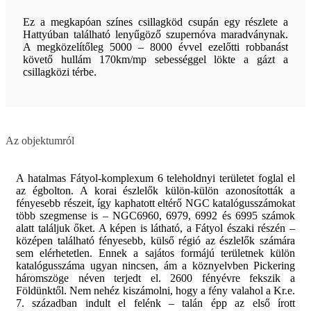
Ez a megkapóan színes csillagköd csupán egy részlete a
Hattyúban található lenyűgöző szupernóva maradványnak.
A megközelítőleg 5000 – 8000 évvel ezelőtti robbanást
követő hullám 170km/mp sebességgel lökte a gázt a
csillagközi térbe.
Az objektumról
A hatalmas Fátyol-komplexum 6 teleholdnyi területet foglal el
az égbolton. A korai észlelők külön-külön azonosították a
fényesebb részeit, így kaphatott eltérő NGC katalógusszámokat
több szegmense is – NGC6960, 6979, 6992 és 6995 számok
alatt találjuk őket. A képen is látható, a Fátyol északi részén –
középen található fényesebb, külső régió az észlelők számára
sem elérhetetlen. Ennek a sajátos formájú területnek külön
katalógusszáma ugyan nincsen, ám a köznyelvben Pickering
háromszöge néven terjedt el. 2600 fényévre fekszik a
Földünktől. Nem nehéz kiszámolni, hogy a fény valahol a Kr.e.
7. században indult el felénk – talán épp az első írott