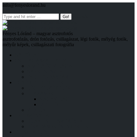
info@fenyeslorand.hu
Facebook
YouTube
Instagram
Keresés
Fényes Lóránd – magyar asztrofotós
asztrofotózás, drón fotózás, csillagászat, légi fotók, mélyég fotók,
mélyűr képek, csillagászati fotográfia
NYITÓLAP
CSILLAGÁSZATI FELVÉTELEK
A MÉLYÉG VILÁGA
NAPRENDSZER
FAQ – TUDÁSTÁR
EGYÉB FELVÉTELEK
LÉGI FELVÉTELEK
UTAZÁSOK
NAGYVILÁG
ÍZELÍTŐ
VIDEÓK
EREDMÉNYEK
DÍJAK ÉS ELISMERÉSEK
HÍRADÁSOK ÉS INTERJÚK
FELSZERELÉS