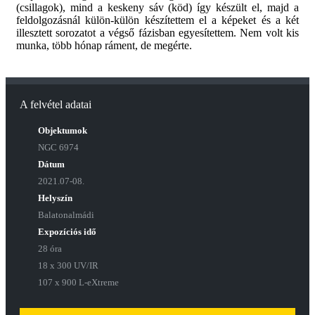
(csillagok), mind a keskeny sáv (köd) így készült el, majd a
feldolgozásnál külön-külön készítettem el a képeket és a két
illesztett sorozatot a végső fázisban egyesítettem. Nem volt kis
munka, több hónap ráment, de megérte.
A felvétel adatai
Objektumok
NGC 6974
Dátum
2021.07-08.
Helyszín
Balatonalmádi
Expozíciós idő
28 óra
18 x 300 UV/IR
107 x 900 L-eXtreme