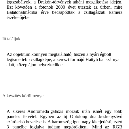
jogszabályok, a Drakón-törvények athéni megalkotása idején.
Ezt követően a fotonok 2600 évet utaztak az űrben, mire
Balatonalmádiba érve becsapódtak a csillagászati kamera
érzékelőjébe.
Itt találjuk...
Az objektum könnyen megtalálható, hiszen a nyári égbolt
legismertebb csillagképe, a kereszt formájú Hattyú bal szárnya
alatt, középtájon helyezkedik el.
A készítés körülményei
A sikeres Andromeda-galaxis mozaik után ismét egy több
paneles felvétel. Egyben az új Optolong dual-keskenysávú
szűrő első bevetése is. A háromszög igen nagy kiterjedésű, ezért
3 panelbe foglalva tudtam megörökíteni. Mind az RGB