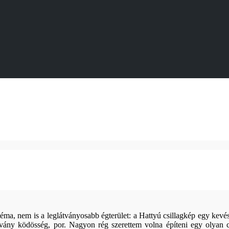
a, nem is a leglátványosabb égterület: a Hattyú csillagkép egy kevésb
alvány ködösség, por. Nagyon rég szerettem volna építeni egy olyan c