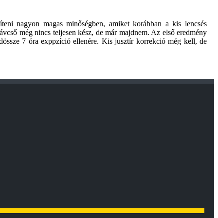
ökíteni nagyon magas minőségben, amiket korábban a kis lencsés
 távcső még nincs teljesen kész, de már majdnem. Az első eredmény
ssze 7 óra exppzíció ellenére. Kis jusztír korrekció még kell, de