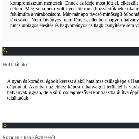
kompromisszum mentesek. Ennek az ideje most jött el, elkészült 
célom. Még soha nem volt ilyen tükröm (hozzáértőknek sokatmon
felülmúlta a várakozásom. Már-már apo távcső minőségű felbontás,
távcsövet. Nem látványos, nem fényes, ellenben nagyon halvány
nincs utólagos élesítés és hagyományos csillagkicsinyítésre sem v
Hol találjuk?
A nyári és koraőszi égbolt kereszt alakú hatalmas csillagképe a Hat
célpontjai. Azonban az ehhez képest elhanyagolt területei is vará
halványak ugyan, de a sűrű csillagmezővel kontrasztba állítva éppú
találhatóak.
Röviden a kép készítéséről