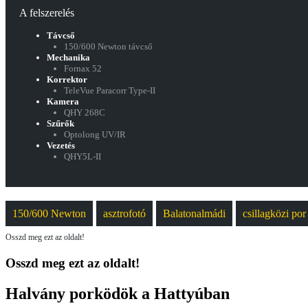
A felszerelés
Távcső
150/600 Newton távcső
Mechanika
Fornax 52
Korrektor
TeleVue Paracorr Type-II
Kamera
QHY 268C
Szűrők
Optolong UV/IR
Vezetés
QHY5L-II
150/600 Newton
asztrofotó
Balatonalmádi
csillagközi por
Osszd meg ezt az oldalt!
Osszd meg ezt az oldalt!
Halvány porködök a Hattyúban