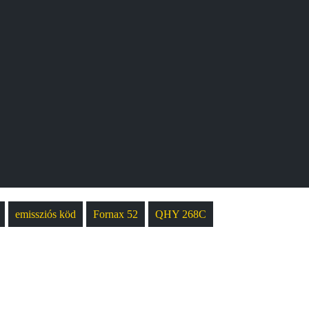
emissziós köd
Fornax 52
QHY 268C