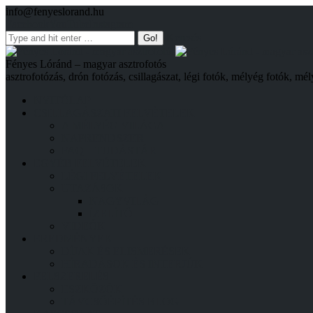
info@fenyeslorand.hu
Facebook
YouTube
Instagram
Keresés
Fényes Lóránd – magyar asztrofotós
asztrofotózás, drón fotózás, csillagászat, légi fotók, mélyég fotók, mél
NYITÓLAP
CSILLAGÁSZATI FELVÉTELEK
A MÉLYÉG VILÁGA
NAPRENDSZER
FAQ – TUDÁSTÁR
EGYÉB FELVÉTELEK
LÉGI FELVÉTELEK
UTAZÁSOK
NAGYVILÁG
ÍZELÍTŐ
VIDEÓK
EREDMÉNYEK
DÍJAK ÉS ELISMERÉSEK
HÍRADÁSOK ÉS INTERJÚK
FELSZERELÉS
ESZKÖZÖK
TÁVCSŐÉPÍTÉS BLOG