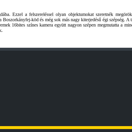
gdába. Ezzel a felszereléssel olyan objektumokat szeretnék megör
 a Boszorkányfej-köd és még sok más nagy kiterjedésű égi szépség. A
a remek 16bites színes kamera együtt nagyon szépen megmutatta a mindö
k.