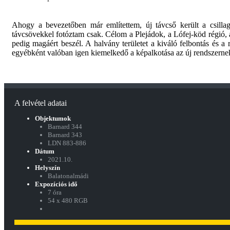
Ahogy a bevezetőben már említettem, új távcső került a csilla
távcsövekkel fotóztam csak. Célom a Plejádok, a Lófej-köd régió,
pedig magáért beszél. A halvány területet a kiváló felbontás és 
egyébként valóban igen kiemelkedő a képalkotása az új rendszerne
A felvétel adatai
Objektumok
Barnard 344
Barnard 343
LDN 883-886
Dátum
2021.10.
Helyszín
Balatonalmádi
Expozíciós idő
7 óra
54 x 480 RGB