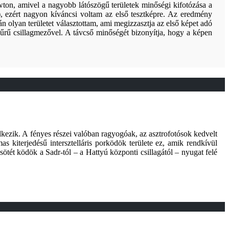
wton, amivel a nagyobb látószögű területek minőségi kifotózása a
, ezért nagyon kíváncsi voltam az első tesztképre. Az eredmény
 olyan területet választottam, ami megizzasztja az első képet adó
rű csillagmezővel. A távcső minőségét bizonyítja, hogy a képen
elkezik. A fényes részei valóban ragyogóak, az asztrofotósok kedvelt
s kiterjedésű intersztelláris porködök területe ez, amik rendkívül
ötét ködök a Sadr-tól – a Hattyú központi csillagától – nyugat felé