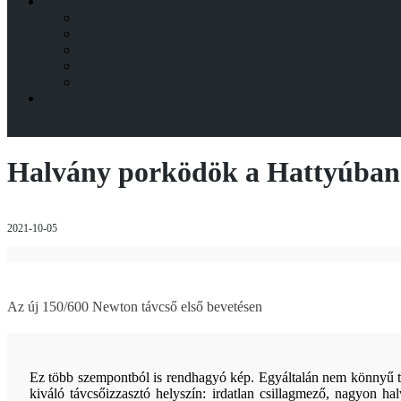
KAPCSOLAT
BEMUTATKOZÁS
A CSOKALYI FÉNYES CSALÁD
HITÉLET
HÍRFOLYAM / BLOG
ÍRJ NEKEM!
ENGLISH
Menu
back
Halvány porködök a Hattyúban
2021-10-05
Az új 150/600 Newton távcső első bevetésen
Ez több szempontból is rendhagyó kép. Egyáltalán nem könnyű tém
kiváló távcsőizzasztó helyszín: irdatlan csillagmező, nagyon h