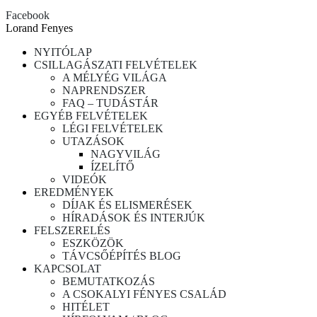
Facebook
Lorand Fenyes
NYITÓLAP
CSILLAGÁSZATI FELVÉTELEK
A MÉLYÉG VILÁGA
NAPRENDSZER
FAQ – TUDÁSTÁR
EGYÉB FELVÉTELEK
LÉGI FELVÉTELEK
UTAZÁSOK
NAGYVILÁG
ÍZELÍTŐ
VIDEÓK
EREDMÉNYEK
DÍJAK ÉS ELISMERÉSEK
HÍRADÁSOK ÉS INTERJÚK
FELSZERELÉS
ESZKÖZÖK
TÁVCSŐÉPÍTÉS BLOG
KAPCSOLAT
BEMUTATKOZÁS
A CSOKALYI FÉNYES CSALÁD
HITÉLET