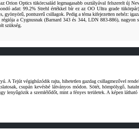
az Orion Optics tükörcsalád legmagasabb osztályával felszerelt új Ne
dó adat: 99.2% Strehl értékkel bír ez az OO Ultra grade tükörpár)
 gyönyörű, pontszerű csillagok. Pedig a téma kifejezetten nehéz: igazán
 régiója a Cygnusnak (Barnard 343 és 344, LDN 883-886), nagyon sű
olt szükség.
tyú. A Tejút végighúzódik rajta, hihetetlen gazdag csillagmezővel rend
zslatosak, csupán kevésbé látványos módon. Sötét, hömpölygő, hatalma
gy lenyűgözik a szemlélődőt, mint a fényes területek. A képen látható s