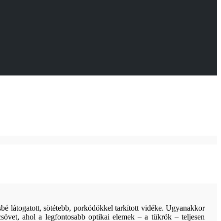
é látogatott, sötétebb, porködökkel tarkított vidéke. Ugyanakkor
sövet, ahol a legfontosabb optikai elemek – a tükrök – teljesen