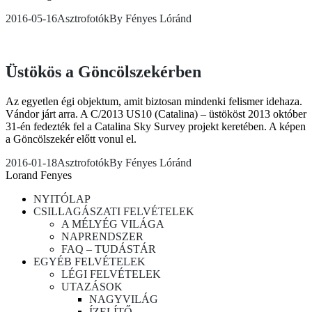
2016-05-16
Asztrofotók
By
Fényes Lóránd
Üstökös a Göncölszekérben
Az egyetlen égi objektum, amit biztosan mindenki felismer idehaza.
Vándor járt arra. A C/2013 US10 (Catalina) – üstököst 2013 október
31-én fedezték fel a Catalina Sky Survey projekt keretében. A képen
a Göncölszekér előtt vonul el.
2016-01-18
Asztrofotók
By
Fényes Lóránd
Lorand Fenyes
NYITÓLAP
CSILLAGÁSZATI FELVÉTELEK
A MÉLYÉG VILÁGA
NAPRENDSZER
FAQ – TUDÁSTÁR
EGYÉB FELVÉTELEK
LÉGI FELVÉTELEK
UTAZÁSOK
NAGYVILÁG
ÍZELÍTŐ