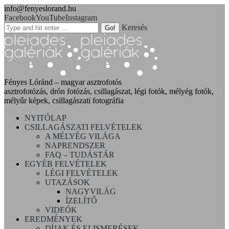
info@fenyeslorand.hu
Facebook
YouTube
Instagram
Keresés
Fényes Lóránd – magyar asztrofotós
asztrofotózás, drón fotózás, csillagászat, légi fotók, mélyég fotók,
mélyűr képek, csillagászati fotográfia
NYITÓLAP
CSILLAGÁSZATI FELVÉTELEK
A MÉLYÉG VILÁGA
NAPRENDSZER
FAQ – TUDÁSTÁR
EGYÉB FELVÉTELEK
LÉGI FELVÉTELEK
UTAZÁSOK
NAGYVILÁG
ÍZELÍTŐ
VIDEÓK
EREDMÉNYEK
DÍJAK ÉS ELISMERÉSEK