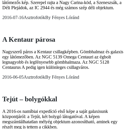
látómezős kép. Szerepel rajta a Nagy Carina-köd, a Szeneszsák, a
Déli Plejádok, az IC 2944 és még számos szép déli objektum.
2016-07-16
Asztrofotók
By
Fényes Lóránd
A Kentaur párosa
Nagyszerű páros a Kentaur csillagképben. Gömbhalmaz és galaxis
egy látómezőben. Az NGC 5139 Omega Centauri az égbolt
legnagyobb és legfényesebb gömbhalmaza. Az NGC 5128
Centaurus A pedig igen különleges csillagváros.
2016-06-05
Asztrofotók
By
Fényes Lóránd
Tejút – bolygókkal
A 2016-os namíbiai expedíció első képe a saját galaxisunk
központjáról: a Tejút, két bolygó látogatóval. A képen
megszámlálhatatlan mélyég objektum azonosítható, aminek egy
részét meg is tettem a cikkben.