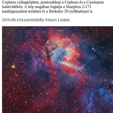
Cepheus csillagképben, pontosabban a Cepheus és a Cassiopeia
határvidékén. A kép magában foglalja a Sharpless 2-171
katalógusszámú területet és a Berkeley 59 nyílthalmazt is.
2016-09-10
Asztrofotók
By
Fényes Lóránd