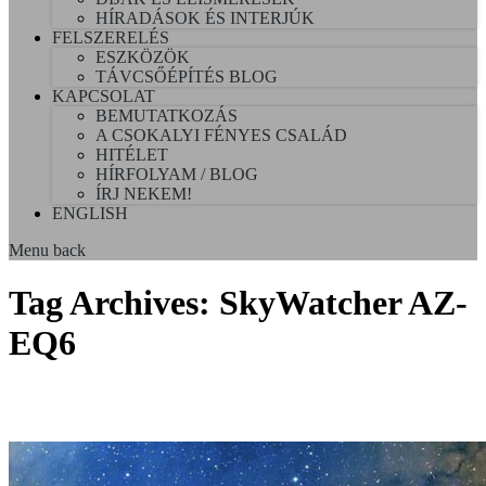
HÍRADÁSOK ÉS INTERJÚK
FELSZERELÉS
ESZKÖZÖK
TÁVCSŐÉPÍTÉS BLOG
KAPCSOLAT
BEMUTATKOZÁS
A CSOKALYI FÉNYES CSALÁD
HITÉLET
HÍRFOLYAM / BLOG
ÍRJ NEKEM!
ENGLISH
Menu
back
Tag Archives:
SkyWatcher AZ-
EQ6