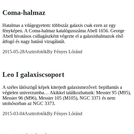
Coma-halmaz
Hatalmas a világegyetem: többszáz galaxis csak ezen az egy
fényképen. A Coma-halmaz katalógusszáma Abell 1656. George
Abell hivatásos csillagászként végezte el a galaxishalmazok első
átfogó és nagy hatású vizsgálatát.
2015-05-28
Asztrofotók
By
Fényes Lóránd
Leo I galaxiscsoport
A széles látószögű képek kiterjedt galaxismezővel: bepillantás a
végtelen univerzumba… Akikkel találkozhatunk: Messier 95 (M95),
Messier 96 (M96), Messier 105 (M105), NGC 3371 és nem
utolsósorban az NGC 3373.
2015-03-04
Asztrofotók
By
Fényes Lóránd