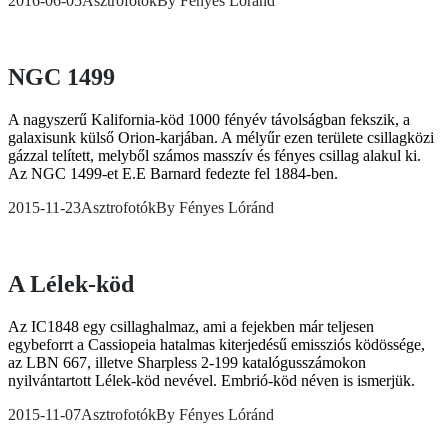
2016-06-05
Asztrofotók
By
Fényes Lóránd
NGC 1499
A nagyszerű Kalifornia-köd 1000 fényév távolságban fekszik, a
galaxisunk külső Orion-karjában. A mélyűr ezen területe csillagközi
gázzal telített, melyből számos masszív és fényes csillag alakul ki.
Az NGC 1499-et E.E Barnard fedezte fel 1884-ben.
2015-11-23
Asztrofotók
By
Fényes Lóránd
A Lélek-köd
Az IC1848 egy csillaghalmaz, ami a fejekben már teljesen
egybeforrt a Cassiopeia hatalmas kiterjedésű emissziós ködössége,
az LBN 667, illetve Sharpless 2-199 katalógusszámokon
nyilvántartott Lélek-köd nevével. Embrió-köd néven is ismerjük.
2015-11-07
Asztrofotók
By
Fényes Lóránd