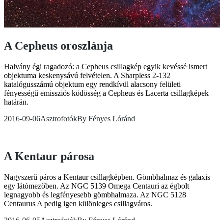
A Cepheus oroszlánja
Halvány égi ragadozó: a Cepheus csillagkép egyik kevéssé ismert
objektuma keskenysávú felvételen. A Sharpless 2-132
katalógusszámú objektum egy rendkívül alacsony felületi
fényességű emissziós ködösség a Cepheus és Lacerta csillagképek
határán.
2016-09-06
Asztrofotók
By
Fényes Lóránd
A Kentaur párosa
Nagyszerű páros a Kentaur csillagképben. Gömbhalmaz és galaxis
egy látómezőben. Az NGC 5139 Omega Centauri az égbolt
legnagyobb és legfényesebb gömbhalmaza. Az NGC 5128
Centaurus A pedig igen különleges csillagváros.