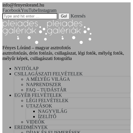
info@fenyeslorand.hu
Facebook
YouTube
Instagram
Keresés
Fényes Lóránd – magyar asztrofotós
asztrofotózás, drón fotózás, csillagászat, légi fotók, mélyég fotók,
mélyűr képek, csillagászati fotográfia
NYITÓLAP
CSILLAGÁSZATI FELVÉTELEK
A MÉLYÉG VILÁGA
NAPRENDSZER
FAQ – TUDÁSTÁR
EGYÉB FELVÉTELEK
LÉGI FELVÉTELEK
UTAZÁSOK
NAGYVILÁG
ÍZELÍTŐ
VIDEÓK
EREDMÉNYEK
DÍJAK ÉS ELISMERÉSEK