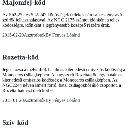
Majomfej-köd
Az Sh2-252 és Sh2-247 ködösségek érdekes párosa keskenysávú
szűrők felhasználásával. Az NGC 2175 számot időnként a teljes
ködösségre, időnként a legfényesebb középső részére értik.
2015-02-20
Asztrofotók
By
Fényes Lóránd
Rozetta-köd
Jeges rózsa a mélyűrből: hatalmas kiterjedésű emissziós ködösség a
Monoceros csillagképben. A nagyszerű Rozetta-köd egy hatalmas
kiterjedésű emissziós ködösség a Monoceros csillagképben. Az
NGC2244 néven ismert forró, fiatal csillagokból álló csoportot, a
Rozetta-halmazt öleli körbe.
2015-01-20
Asztrofotók
By
Fényes Lóránd
Szív-köd