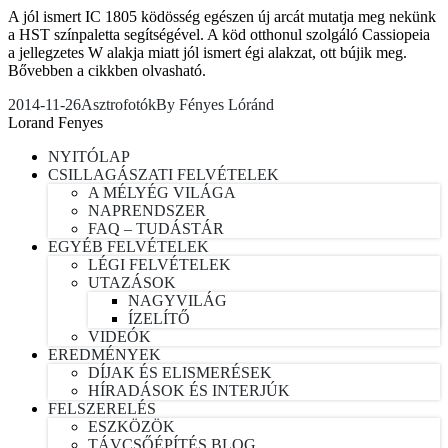
A jól ismert IC 1805 ködösség egészen új arcát mutatja meg nekünk
a HST színpaletta segítségével. A köd otthonul szolgáló Cassiopeia
a jellegzetes W alakja miatt jól ismert égi alakzat, ott bújik meg.
Bővebben a cikkben olvasható.
2014-11-26
Asztrofotók
By
Fényes Lóránd
Lorand Fenyes
NYITÓLAP
CSILLAGÁSZATI FELVÉTELEK
A MÉLYÉG VILÁGA
NAPRENDSZER
FAQ – TUDÁSTÁR
EGYÉB FELVÉTELEK
LÉGI FELVÉTELEK
UTAZÁSOK
NAGYVILÁG
ÍZELÍTŐ
VIDEÓK
EREDMÉNYEK
DÍJAK ÉS ELISMERÉSEK
HÍRADÁSOK ÉS INTERJÚK
FELSZERELÉS
ESZKÖZÖK
TÁVCSŐÉPÍTÉS BLOG