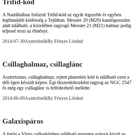
Trifid-köd
A Namíbiában fotózott Trifid-köd az egyik legszebb és egyben
legfiatalabb ködösség a Tejútban. Messier 20 (M20) katalógusszám
alatt található, a közelében ragyogó Messier 21 (M21) halmaz pedig
teljessé teszi az élményt.
2014-07-30
Asztrofotók
By
Fényes Lóránd
Csillaghalmaz, csillaglánc
Aszterizmus, csillaghalmaz, rejtett planetáris köd is található ezen a
déli égen készült képen. Égi ékszerdobozként ragyog az NGC 2547
és még egy csillaglánc is felfedezhető mellette.
2014-06-09
Asztrofotók
By
Fényes Lóránd
Galaxispáros
A fotón a Virgo csillagképben található rengeteg galaxis közül az