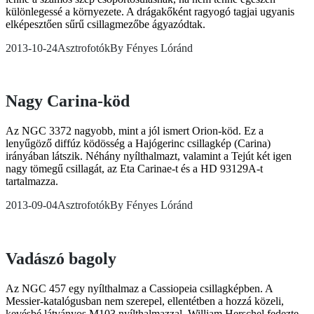
különlegessé a környezete. A drágakőként ragyogó tagjai ugyanis
elképesztően sűrű csillagmezőbe ágyazódtak.
2013-10-24
Asztrofotók
By
Fényes Lóránd
Nagy Carina-köd
Az NGC 3372 nagyobb, mint a jól ismert Orion-köd. Ez a
lenyűgöző diffúz ködösség a Hajógerinc csillagkép (Carina)
irányában látszik. Néhány nyílthalmazt, valamint a Tejút két igen
nagy tömegű csillagát, az Eta Carinae-t és a HD 93129A-t
tartalmazza.
2013-09-04
Asztrofotók
By
Fényes Lóránd
Vadászó bagoly
Az NGC 457 egy nyílthalmaz a Cassiopeia csillagképben. A
Messier-katalógusban nem szerepel, ellentétben a hozzá közeli,
kevésbé látványos M103 nyílthalmazzal. William Herschel fedezte