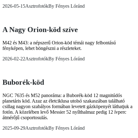
2026-05-15
Asztrofotók
By
Fényes Lóránd
A Nagy Orion-köd szíve
M42 és M43: a népszerű Orion-köd témái nagy felbontású
fényképen, lehet böngészni a részleteket.
2026-02-22
Asztrofotók
By
Fényes Lóránd
Buborék-köd
NGC 7635 és M52 panoráma: a Buborék-köd 12 magnitúdós
planetáris köd. Azaz az életciklusa utolsó szakaszában található
csillag nagyon szabályos formában levetett gázköpenyét láthatjuk a
fotón. A közelében levő Messier 52 nyílthalmaz pedig 12 ívperc
átmérőjű csoportosulás.
2025-09-29
Asztrofotók
By
Fényes Lóránd