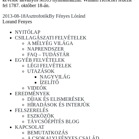
fel 1787. október 18-án.
2013-08-18
Asztrofotók
By
Fényes Lóránd
Lorand Fenyes
NYITÓLAP
CSILLAGÁSZATI FELVÉTELEK
A MÉLYÉG VILÁGA
NAPRENDSZER
FAQ – TUDÁSTÁR
EGYÉB FELVÉTELEK
LÉGI FELVÉTELEK
UTAZÁSOK
NAGYVILÁG
ÍZELÍTŐ
VIDEÓK
EREDMÉNYEK
DÍJAK ÉS ELISMERÉSEK
HÍRADÁSOK ÉS INTERJÚK
FELSZERELÉS
ESZKÖZÖK
TÁVCSŐÉPÍTÉS BLOG
KAPCSOLAT
BEMUTATKOZÁS
A CSOKALYI FÉNYES CSALÁD