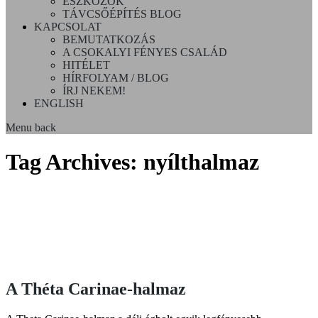
ESZKÖZÖK
TÁVCSŐÉPÍTÉS BLOG
KAPCSOLAT
BEMUTATKOZÁS
A CSOKALYI FÉNYES CSALÁD
HITÉLET
HÍRFOLYAM / BLOG
ÍRJ NEKEM!
ENGLISH
Menu
back
Tag Archives:
nyílthalmaz
A Théta Carinae-halmaz