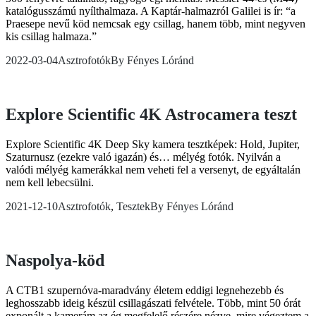
katalógusszámú nyílthalmaza. A Kaptár-halmazról Galilei is ír: “a
Praesepe nevű köd nemcsak egy csillag, hanem több, mint negyven
kis csillag halmaza.”
2022-03-04
Asztrofotók
By
Fényes Lóránd
Explore Scientific 4K Astrocamera teszt
Explore Scientific 4K Deep Sky kamera tesztképek: Hold, Jupiter,
Szaturnusz (ezekre való igazán) és… mélyég fotók. Nyilván a
valódi mélyég kamerákkal nem veheti fel a versenyt, de egyáltalán
nem kell lebecsülni.
2021-12-10
Asztrofotók
,
Tesztek
By
Fényes Lóránd
Naspolya-köd
A CTB1 szupernóva-maradvány életem eddigi legnehezebb és
leghosszabb ideig készül csillagászati felvétele. Több, mint 50 órát
exponált a kamerám az ég megfelelő részére nézve, mire végeztem a