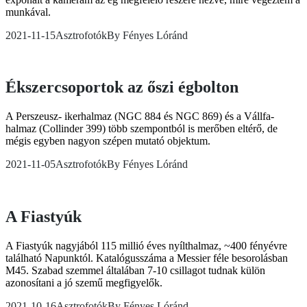
munkával.
2021-11-15
Asztrofotók
By
Fényes Lóránd
Ékszercsoportok az őszi égbolton
A Perszeusz- ikerhalmaz (NGC 884 és NGC 869) és a Vállfa-
halmaz (Collinder 399) több szempontból is merőben eltérő, de
mégis egyben nagyon szépen mutató objektum.
2021-11-05
Asztrofotók
By
Fényes Lóránd
A Fiastyúk
A Fiastyúk nagyjából 115 millió éves nyílthalmaz, ~400 fényévre
található Napunktól. Katalógusszáma a Messier féle besorolásban
M45. Szabad szemmel általában 7-10 csillagot tudnak külön
azonosítani a jó szemű megfigyelők.
2021-10-16
Asztrofotók
By
Fényes Lóránd