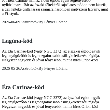
A Theta Carinae-halmaz a déli égbolt egyik legfényesebb
nyílthalmaza. Bár az északi féltekéről sajnálatos módon nem látszik,
a déli félteke csillagászai számára hasonlóan nagyszerű látvány, mint
a Fiastyúk.
2026-06-09
Asztrofotók
By
Fényes Lóránd
Lagúna-köd
Az Eta Carinae-köd (vagy NGC 3372) az éjszakai égbolt egyik
leglenyűgözőbb és legmozgalmasabb csillagkeletkezési régiója.
Négyszer nagyobb és jóval fényesebb, mint a híres Orion-köd
2026-05-26
Asztrofotók
By
Fényes Lóránd
Éta Carinae-köd
Az Eta Carinae-köd (vagy NGC 3372) az éjszakai égbolt egyik
leglenyűgözőbb és legmozgalmasabb csillagkeletkezési régiója.
Négyszer nagyobb és jóval fényesebb, mint a híres Orion-köd