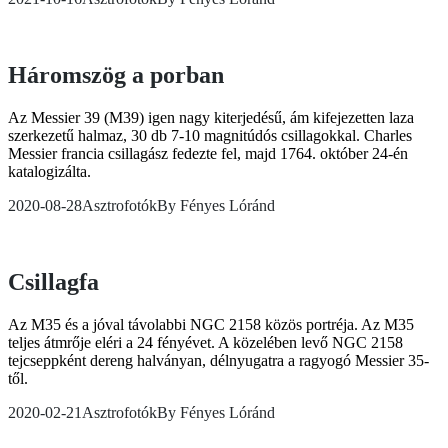
Háromszög a porban
Az Messier 39 (M39) igen nagy kiterjedésű, ám kifejezetten laza
szerkezetű halmaz, 30 db 7-10 magnitúdós csillagokkal. Charles
Messier francia csillagász fedezte fel, majd 1764. október 24-én
katalogizálta.
2020-08-28
Asztrofotók
By
Fényes Lóránd
Csillagfa
Az M35 és a jóval távolabbi NGC 2158 közös portréja. Az M35
teljes átmrője eléri a 24 fényévet. A közelében levő NGC 2158
tejcseppként dereng halványan, délnyugatra a ragyogó Messier 35-
től.
2020-02-21
Asztrofotók
By
Fényes Lóránd