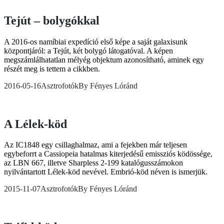
Tejút – bolygókkal
A 2016-os namíbiai expedíció első képe a saját galaxisunk
központjáról: a Tejút, két bolygó látogatóval. A képen
megszámlálhatatlan mélyég objektum azonosítható, aminek egy
részét meg is tettem a cikkben.
2016-05-16
Asztrofotók
By
Fényes Lóránd
A Lélek-köd
Az IC1848 egy csillaghalmaz, ami a fejekben már teljesen
egybeforrt a Cassiopeia hatalmas kiterjedésű emissziós ködössége,
az LBN 667, illetve Sharpless 2-199 katalógusszámokon
nyilvántartott Lélek-köd nevével. Embrió-köd néven is ismerjük.
2015-11-07
Asztrofotók
By
Fényes Lóránd