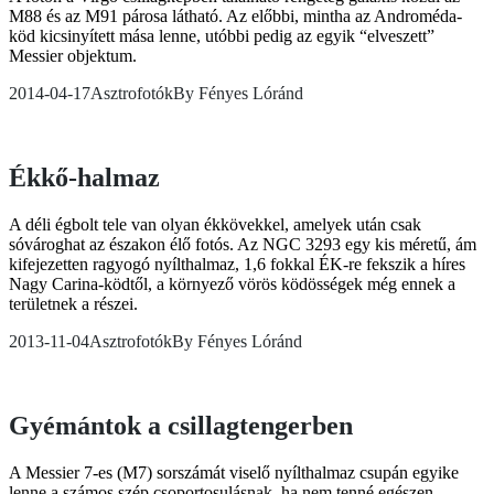
M88 és az M91 párosa látható. Az előbbi, mintha az Androméda-
köd kicsinyített mása lenne, utóbbi pedig az egyik “elveszett”
Messier objektum.
2014-04-17
Asztrofotók
By
Fényes Lóránd
Ékkő-halmaz
A déli égbolt tele van olyan ékkövekkel, amelyek után csak
sóvároghat az északon élő fotós. Az NGC 3293 egy kis méretű, ám
kifejezetten ragyogó nyílthalmaz, 1,6 fokkal ÉK-re fekszik a híres
Nagy Carina-ködtől, a környező vörös ködösségek még ennek a
területnek a részei.
2013-11-04
Asztrofotók
By
Fényes Lóránd
Gyémántok a csillagtengerben
A Messier 7-es (M7) sorszámát viselő nyílthalmaz csupán egyike
lenne a számos szép csoportosulásnak, ha nem tenné egészen