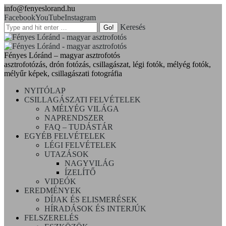
info@fenyeslorand.hu
Facebook
YouTube
Instagram
Keresés
Fényes Lóránd – magyar asztrofotós
asztrofotózás, drón fotózás, csillagászat, légi fotók, mélyég fotók,
mélyűr képek, csillagászati fotográfia
NYITÓLAP
CSILLAGÁSZATI FELVÉTELEK
A MÉLYÉG VILÁGA
NAPRENDSZER
FAQ – TUDÁSTÁR
EGYÉB FELVÉTELEK
LÉGI FELVÉTELEK
UTAZÁSOK
NAGYVILÁG
ÍZELÍTŐ
VIDEÓK
EREDMÉNYEK
DÍJAK ÉS ELISMERÉSEK
HÍRADÁSOK ÉS INTERJÚK
FELSZERELÉS