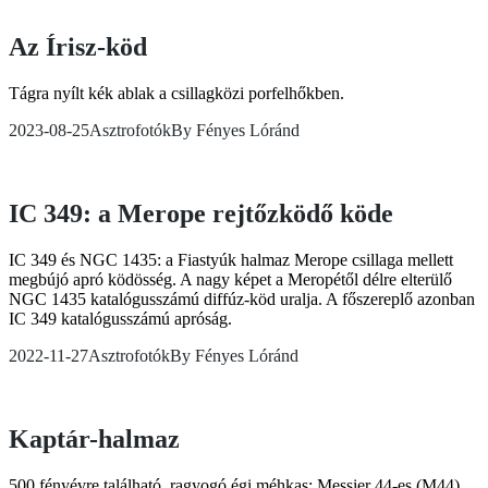
Az Írisz-köd
Tágra nyílt kék ablak a csillagközi porfelhőkben.
2023-08-25
Asztrofotók
By
Fényes Lóránd
IC 349: a Merope rejtőzködő köde
IC 349 és NGC 1435: a Fiastyúk halmaz Merope csillaga mellett
megbújó apró ködösség. A nagy képet a Meropétől délre elterülő
NGC 1435 katalógusszámú diffúz-köd uralja. A főszereplő azonban
IC 349 katalógusszámú apróság.
2022-11-27
Asztrofotók
By
Fényes Lóránd
Kaptár-halmaz
500 fényévre található, ragyogó égi méhkas: Messier 44-es (M44)